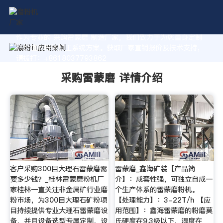
作为专业的 采购雷蒙磨 制造厂家，我们致力于为您量身定制
高价值的粉体加工系统方案。获取厂家直销报价及技术支持，
请拨打：+8618037793862
采购雷蒙磨 详情介绍
客户采购300目大理石雷蒙磨需
雷蒙磨_鑫海矿装【产品简
要多少钱？_桂林雷蒙磨粉机厂
介】：成套性强，可独立自成一
家桂林一直关注非金属矿行业磨
个生产体系的雷蒙磨粉机。
粉市场，为300目大理石矿粉项
【处理能力】：3-22T/h 【应
目持续提供专业大理石雷蒙磨设
用范围】：鑫海雷蒙磨的粉磨莫
备，并且设备选型专属定制，设
氏硬度在9.3级以下，湿度在