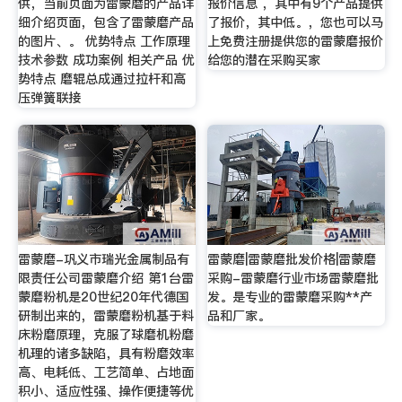
供，当前页面为雷蒙磨的产品详
报价信息 ，其中有9个产品提供
细介绍页面，包含了雷蒙磨产品
了报价，其中低。，您也可以马
的图片、。 优势特点 工作原理
上免费注册提供您的雷蒙磨报价
技术参数 成功案例 相关产品 优
给您的潜在采购买家
势特点 磨辊总成通过拉杆和高
压弹簧联接
雷蒙磨-巩义市瑞光金属制品有
雷蒙磨|雷蒙磨批发价格|雷蒙磨
限责任公司雷蒙磨介绍 第1台雷
采购-雷蒙磨行业市场雷蒙磨批
蒙磨粉机是20世纪20年代德国
发。是专业的雷蒙磨采购**产
研制出来的，雷蒙磨粉机基于料
品和厂家。
床粉磨原理，克服了球磨机粉磨
机理的诸多缺陷，具有粉磨效率
高、电耗低、工艺简单、占地面
积小、适应性强、操作便捷等优