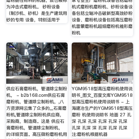
磨粉脆性物料的机器，故也被称
家专业生产磨粉机设备包括磨粉
为冲击式磨粉机。 砂粉设备
机式磨粉机磨粉机、砂粉设备设
（制沙机、砂机）是生产建筑用
备包括立轴冲击破新型高效砂粉
砂的专用 设备，特别适用于
设备、磨粉机设备包括高压磨粉
机雷蒙磨粉机超细磨粉机锥形磨
粉机
供应石膏磨粉机，管道除尘制粉
YGM9518型高压磨粉机使用说
机， - b2b168.com供应石膏
明书_图文_百度文库YGM9518
磨粉机，管道除尘制粉机，,八
型高压磨粉机使用说明书 - 上
方资源网云集了众多的,,,石膏磨
海建冶生产的YGM9518型高压
粉机,管道除尘制粉机供应商，
磨粉 机使用说明书 地面 27 孔
采购商，制造商。这是 供应石
深 孔深 孔深 孔深 孔深 孔深
膏磨粉机，管道除尘制粉机，
孔深 孔深 深 孔深 孔深 孔深
的详细页面。高压微粉磨粉机用
注:磨粉机根据机器