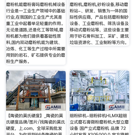
磨粉机能磨粉膏吗磨粉机械设备
磨粉机,磨粉机,砂粉设备,移动磨
行业是一工业生产领域中的基础
粉站-、研发、销售为一体的国
行业,在我国的工业生产尤其是
际性供应商，产品包括磨粉制砂
重工业中起着举足轻重的作用。
设备、工业磨粉机、筛洗设备及
无论是道路,还是化工等领域,磨
移动式磨粉站等，这些设备主要
粉机都为他们提供着基础性原
用于砂石骨料加工、采矿、建筑
料,国内双动磨粉机能为建筑、
垃圾资源化、工业制粉等方向。
冶炼、化工等生产过程中所需要
用到的岩石、矿石提供专业的磨
粉生产服务。
【陶瓷的莫氏硬度】_陶瓷的莫
细粉碎机-细粉碎机HLMX超细
氏硬度品牌/图片/找陶瓷的莫氏
立式磨石膏微粉磨粉机大型立磨
硬度，上.com，全球采购批发
设备 国产立式磨粉机 品牌 72
平台，为你找到66条陶瓷的莫
小时发货 ¥305000.0 官方旗舰