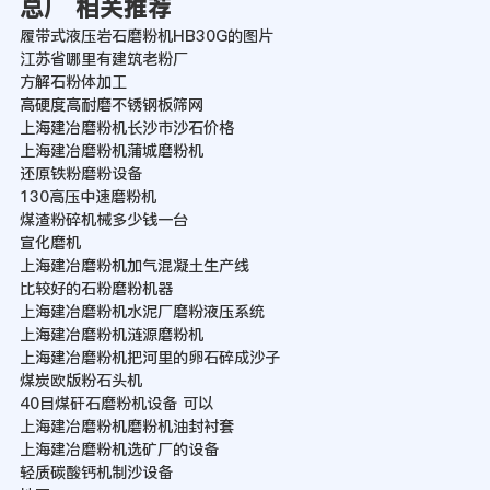
总厂 相关推荐
履带式液压岩石磨粉机HB30G的图片
江苏省哪里有建筑老粉厂
方解石粉体加工
高硬度高耐磨不锈钢板筛网
上海建冶磨粉机长沙市沙石价格
上海建冶磨粉机蒲城磨粉机
还原铁粉磨粉设备
130高压中速磨粉机
煤渣粉碎机械多少钱一台
宣化磨机
上海建冶磨粉机加气混凝土生产线
比较好的石粉磨粉机器
上海建冶磨粉机水泥厂磨粉液压系统
上海建冶磨粉机涟源磨粉机
上海建冶磨粉机把河里的卵石碎成沙子
煤炭欧版粉石头机
40目煤矸石磨粉机设备 可以
上海建冶磨粉机磨粉机油封衬套
上海建冶磨粉机选矿厂的设备
轻质碳酸钙机制沙设备