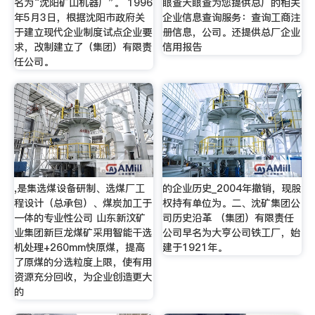
名为“沈阳矿山机器厂”。 1996
眼查天眼查为您提供总厂的相关
年5月3日，根据沈阳市政府关
企业信息查询服务：查询工商注
于建立现代企业制度试点企业要
册信息，公司。还提供总厂企业
求，改制建立了（集团）有限责
信用报告
任公司。
,是集选煤设备研制、选煤厂工
的企业历史_2004年撤销，现股
程设计（总承包）、煤炭加工于
权持有单位为。二、沈矿集团公
一体的专业性公司 山东新汶矿
司历史沿革 （集团）有限责任
业集团新巨龙煤矿采用智能干选
公司早名为大亨公司铁工厂，始
机处理+260mm快原煤，提高
建于1921年。
了原煤的分选粒度上限，使有用
资源充分回收，为企业创造更大
的