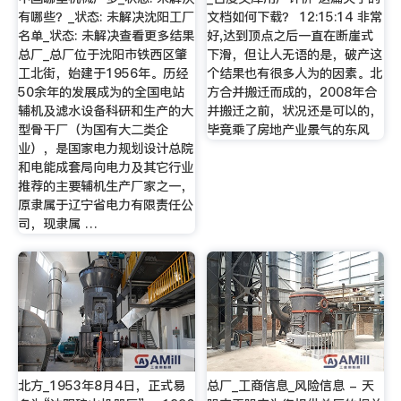
有哪些？_状态: 未解决沈阳工厂
文档如何下载？ 12:15:14 非常
名单_状态: 未解决查看更多结果
好,达到顶点之后一直在断崖式
总厂_总厂位于沈阳市铁西区肇
下滑，但让人无语的是，破产这
工北街，始建于1956年。历经
个结果也有很多人为的因素。北
50余年的发展成为的全国电站
方合并搬迁而成的，2008年合
辅机及滤水设备科研和生产的大
并搬迁之前，状况还是可以的，
型骨干厂（为国有大二类企
毕竟乘了房地产业景气的东风
业），是国家电力规划设计总院
和电能成套局向电力及其它行业
推荐的主要辅机生产厂家之一，
原隶属于辽宁省电力有限责任公
司，现隶属 …
北方_1953年8月4日，正式易
总厂_工商信息_风险信息 - 天