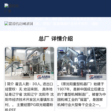
作为专业的 总厂 制造厂家，我们致力于为您量身定制高价值
的粉体加工系统方案。获取厂家直销报价及技术支持，请拨
打：+8618037793862
总厂 详情介绍
| 简介 雇员人数：30人, 进出口
_（原沈阳重型机器厂）始建于
经营权：无 欢迎来到， 具体地
1937年，是新中国成立后建立
址是辽宁省 沈阳辽宁 沈阳市 沈
的个重型机械制造厂，被誉为中
阳市经济技术开发区大潘镇东古
国机械工业的“摇篮”，是国家
村，。 主要经营PG双光辊磨粉
机械行业大型骨干企业之一。
机;PEF