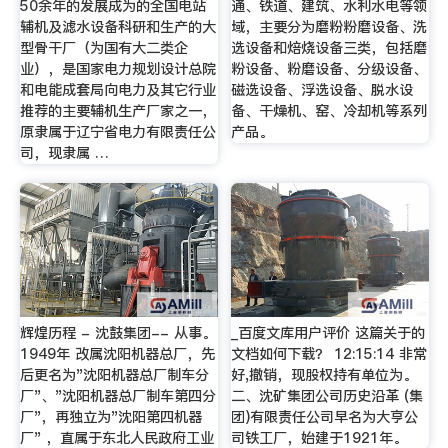
50余年的发展成为的全国电站
通、铁道、建筑、水利水电等领
辅机及滤水设备科研和生产的大
域，主要分为磨粉粉磨设备、洗
型骨干厂（为国有大二类企
选设备和焙烧设备三类，包括磨
业），是国家电力规划设计总院
粉设备、粉磨设备、分级设备、
和电能成套局向电力及其它行业
磁选设备、浮选设备、脱水设
推荐的主要辅机生产厂家之一，
备、干燥机、窑、冷却机等系列
原隶属于辽宁省电力有限责任公
产品。
司，现隶属 …
辉煌历程 - 沈鼓集团-- 从事。
_百度文库用户评价 这篇关于的
1949年 改属沈阳机器总厂，先
文档如何下载？ 12:15:14 非常
后更名为"沈阳机器总厂制车分
好,撤销，现股权持有单位为。
厂"、"沈阳机器总厂制车第四分
二、沈矿集团公司历史沿革 (集
厂"，再独立为"沈阳第四机器
团)有限责任公司早名为大亨公
厂" ，直属于东北人民政府工业
司铁工厂，始建于1921年。