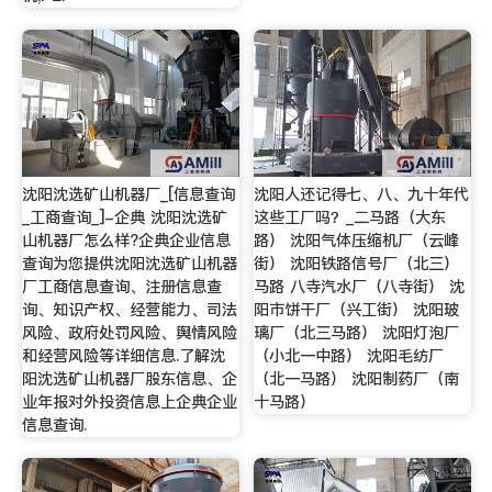
沈阳沈选矿山机器厂_[信息查询
沈阳人还记得七、八、九十年代
_工商查询_]-企典 沈阳沈选矿
这些工厂吗？_二马路（大东
山机器厂怎么样?企典企业信息
路） 沈阳气体压缩机厂（云峰
查询为您提供沈阳沈选矿山机器
街） 沈阳铁路信号厂（北三）
厂工商信息查询、注册信息查
马路 八寺汽水厂（八寺街） 沈
询、知识产权、经营能力、司法
阳市饼干厂（兴工街） 沈阳玻
风险、政府处罚风险、舆情风险
璃厂（北三马路） 沈阳灯泡厂
和经营风险等详细信息.了解沈
（小北一中路） 沈阳毛纺厂
阳沈选矿山机器厂股东信息、企
（北一马路） 沈阳制药厂（南
业年报对外投资信息上企典企业
十马路）
信息查询.