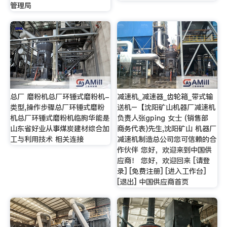
管理局
总厂 磨粉机总厂环锤式磨粉机-
减速机_减速器_齿轮箱_带式输
类型,操作步骤总厂环锤式磨粉
送机–【沈阳矿山机器厂减速机
机总厂环锤式磨粉机临朐华能是
负责人张gping 女士 (销售部
山东省好业从事煤炭建材综合加
商务代表)先生,沈阳矿山 机器厂
工与利用技术 相关连接
减速机制造总公司您可信赖的合
作伙伴 您好，欢迎来到中国供
应商！ 您好，欢迎回来 [请登
录] [免费注册] [进入工作台]
[退出] 中国供应商首页