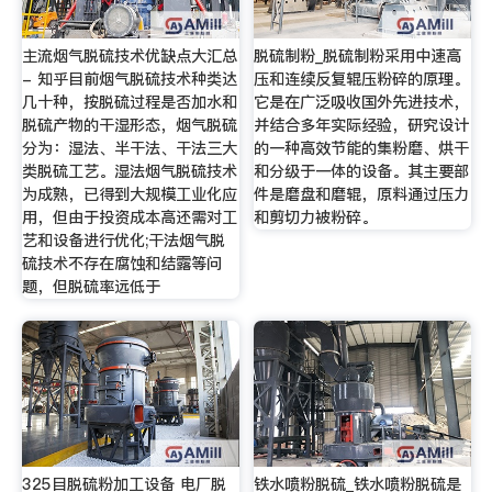
主流烟气脱硫技术优缺点大汇总
脱硫制粉_脱硫制粉采用中速高
- 知乎目前烟气脱硫技术种类达
压和连续反复辊压粉碎的原理。
几十种，按脱硫过程是否加水和
它是在广泛吸收国外先进技术，
脱硫产物的干湿形态，烟气脱硫
并结合多年实际经验，研究设计
分为：湿法、半干法、干法三大
的一种高效节能的集粉磨、烘干
类脱硫工艺。湿法烟气脱硫技术
和分级于一体的设备。其主要部
为成熟，已得到大规模工业化应
件是磨盘和磨辊，原料通过压力
用，但由于投资成本高还需对工
和剪切力被粉碎。
艺和设备进行优化;干法烟气脱
硫技术不存在腐蚀和结露等问
题，但脱硫率远低于
325目脱硫粉加工设备 电厂脱
铁水喷粉脱硫_铁水喷粉脱硫是