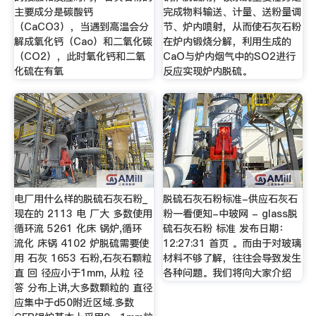
主要成分是碳酸钙
完成物料输送、计量、送粉量调
（CaCO3），当遇到高温会分
节、炉内喷射，从而使石灰石粉
解成氧化钙（Cao）和二氧化碳
在炉内锻烧分解，利用生成的
（CO2），此时氧化钙和二氧
CaO与炉内烟气中的SO2进行
化硫在有氧
反应实现炉内脱硫。
电厂用什么样的脱硫石灰石粉_
脱硫石灰石粉标准-供应石灰石
现在的 2113 电 厂大 多数使用
粉一看便知-中玻网 - glass脱
循环流 5261 化床 锅炉,循环
硫石灰石粉 标准 发布日期：
流化 床锅 4102 炉脱硫需要使
12:27:31 首页 。而由于对玻璃
用 石灰 1653 石粉,石灰石颗粒
材料不够了解，往往会导致发生
直 回 径应小于1mm, 从粒 径
各种问题。我们将向大家介绍
答 分布上讲,大多数颗粒的 直径
应集中于d50附近区域.多数