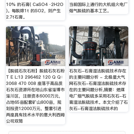
10% 的石膏( CaSO4 ·2H2O
当前国际上通行的大机组火电厂
)。每脱除1t 的SO2，则产生
烟气脱硫的基本工艺。
2.7t石膏。
【脱硫石灰石粉】脱硫石灰石粉
石灰石-石膏湿法脱硫技术存在
T E L:13 296462 120 Q Q：
的主要问题分析 - 北极星大气
3068 470 008 座落于高品质
网石灰石-石膏湿法脱硫技术存
石灰石资源所在地山东省淄博市
在的主要问题分析,摘要：燃煤
淄川区，注册资本6000万元，
电厂烟气脱硫多采用石灰石-石
占地65亩配套矿山800亩，规
膏湿法脱硫技术。本文介绍了石
划投资12000万元，整套引进
灰石-石膏湿法脱硫技术的
两座具有技术水平的意大利西姆
公司双筒