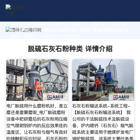
作为专业的 脱硫石灰石粉种类 制造厂家，我们致力于为您量
身定制高价值的粉体加工系统方案。获取厂家直销报价及技术
支持，请拨打：+8618037793862
脱硫石灰石粉种类 详情介绍
电厂脱硫用什么磨粉机好，是立
石灰石粉输送系统-系统工程-
磨还是雷蒙磨呢_电厂脱硫磨粉
【脱硫石灰石粉输送系统】 我
设备中把研磨后的石灰粉用压缩
公司的干法脱硫技术及脱硫设
空气喷射到炉内的反应效果佳的
备，炉内喷钙（石灰石）烟气脱
温度区，让石灰粉与烟气有良好
硫系统主要适用于燃煤炉发电厂
的接触和反应时间，石灰石粉的
锅炉脱硫用，该系统主要任务是