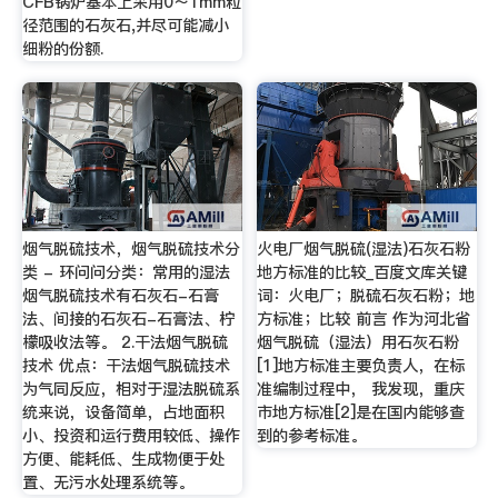
CFB锅炉基本上采用0～1mm粒
径范围的石灰石,并尽可能减小
细粉的份额.
烟气脱硫技术，烟气脱硫技术分
火电厂烟气脱硫(湿法)石灰石粉
类 - 环问问分类：常用的湿法
地方标准的比较_百度文库关键
烟气脱硫技术有石灰石-石膏
词：火电厂；脱硫石灰石粉；地
法、间接的石灰石-石膏法、柠
方标准；比较 前言 作为河北省
檬吸收法等。 2.干法烟气脱硫
烟气脱硫（湿法）用石灰石粉
技术 优点：干法烟气脱硫技术
[1]地方标准主要负责人，在标
为气同反应，相对于湿法脱硫系
准编制过程中， 我发现，重庆
统来说，设备简单，占地面积
市地方标准[2]是在国内能够查
小、投资和运行费用较低、操作
到的参考标准。
方便、能耗低、生成物便于处
置、无污水处理系统等。