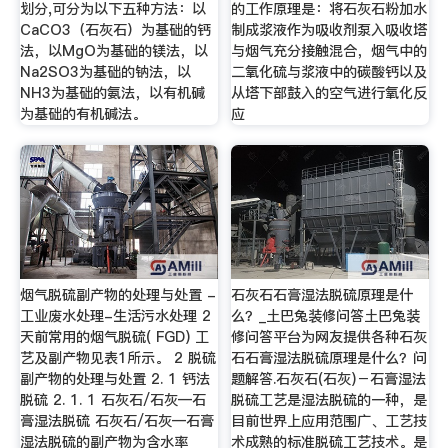
划分,可分为以下五种方法：以
的工作原理是：将石灰石粉加水
CaCO3（石灰石）为基础的钙
制成浆液作为吸收剂泵入吸收塔
法，以MgO为基础的镁法，以
与烟气充分接触混合，烟气中的
Na2SO3为基础的钠法，以
二氧化硫与浆液中的碳酸钙以及
NH3为基础的氨法，以有机碱
从塔下部鼓入的空气进行氧化反
为基础的有机碱法。
应
烟气脱硫副产物的处理与处置 -
石灰石石膏湿法脱硫原理是什
工业废水处理-生活污水处理 2
么？_土巴兔装修问答土巴兔装
天前常用的烟气脱硫( FGD) 工
修问答平台为网友提供各种石灰
艺及副产物见表1所示。 2 脱硫
石石膏湿法脱硫原理是什么？问
副产物的处理与处置 2. 1 钙法
题解答.石灰石(石灰)－石膏湿法
脱硫 2. 1. 1 石灰石/石灰—石
脱硫工艺是湿法脱硫的一种，是
膏湿法脱硫 石灰石/石灰—石膏
目前世界上应用范围广、工艺技
湿法脱硫的副产物为含水率
术成熟的标准脱硫工艺技术。是