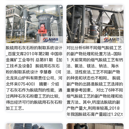
脱硫用石灰石粉的制取系统设计
对比分析6种不同烟气脱硫工艺
_百度文库2010年第2期 中国非
的副产物处理和处置方法-国际
金属矿工业导刊 总第81期 【加
1 天前常用的烟气脱硫工艺有钙
工技术及设备】 脱硫用石灰石
法、氨法、镁法、钠法、海水
粉的制取系统设计 李慧春 （河
法、活性炭法,工艺不同副产物
北龙凤山炉料有限责任公司，河
的种类和状态也不相同。 脱硫
北怀来075400） 摘要：介绍
副产物的出路是脱硫工艺选择的
了石灰石作为脱硫剂的性能，通
重要参考因素。 对比了6种不同
过两种石灰石粉磨工艺的比较，
烟气脱硫工艺的副产物处理和处
得出经济可行的脱硫用石灰石粉
置方法。其中,钙湿法脱硫的副
加工工艺。
产物产量大,利用率较高,2018
年我国脱硫石膏产量超过1.2亿t