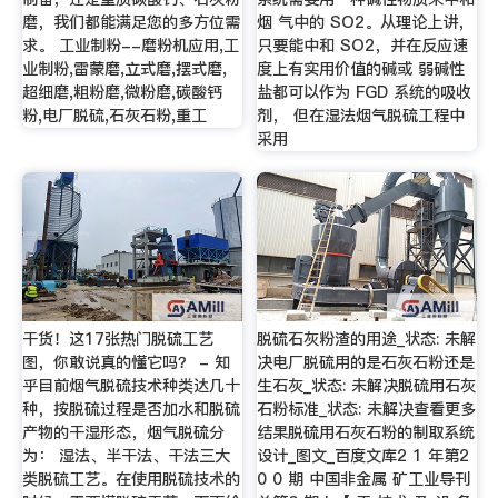
磨，我们都能满足您的多方位需
烟 气中的 SO2。从理论上讲，
求。 工业制粉--磨粉机应用,工
只要能中和 SO2，并在反应速
业制粉,雷蒙磨,立式磨,摆式磨,
度上有实用价值的碱或 弱碱性
超细磨,粗粉磨,微粉磨,碳酸钙
盐都可以作为 FGD 系统的吸收
粉,电厂脱硫,石灰石粉,重工
剂， 但在湿法烟气脱硫工程中
采用
干货！这17张热门脱硫工艺
脱硫石灰粉渣的用途_状态: 未解
图，你敢说真的懂它吗？ - 知
决电厂脱硫用的是石灰石粉还是
乎目前烟气脱硫技术种类达几十
生石灰_状态: 未解决脱硫用石灰
种，按脱硫过程是否加水和脱硫
石粉标准_状态: 未解决查看更多
产物的干湿形态，烟气脱硫分
结果脱硫用石灰石粉的制取系统
为： 湿法、半干法、干法三大
设计_图文_百度文库2 1 年第2
类脱硫工艺。在使用脱硫技术的
0 0 期 中国非金属 矿工业导刊