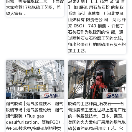
时候，需要懂脱硫工艺，下面给
总第8 期 l 【 工 技术 及 设 备
大家推荐17张脱硫工艺图，希
】 加 脱硫 用石灰石粉 的制取
望大家有…
系统 设计 李慧春 （ 河北龙凤
山炉料有 限责任公 司，河北 怀
来 05O） 740 摘要 ：介绍了
石灰石作为脱硫剂的性 能，通
过两种石灰石粉磨工艺的比较，
得出经济可行的脱硫用石灰石粉
加工工艺。
烟气脱硫 | 烟气脱硫技术 | 烟气
脱硫的工艺种类_石灰石——石
脱硫市场 | 烟气脱硫论坛 | 烟气
膏法脱硫工艺是世界上应用广泛
烟气脱硫（Flue gas
的一种脱硫技术，日本、德国、
desulfurization，简称FGD）,
美国的火力发电厂采用的烟气脱
在FGD技术中,按脱硫剂的种类
硫装置约90%采用此工艺。它