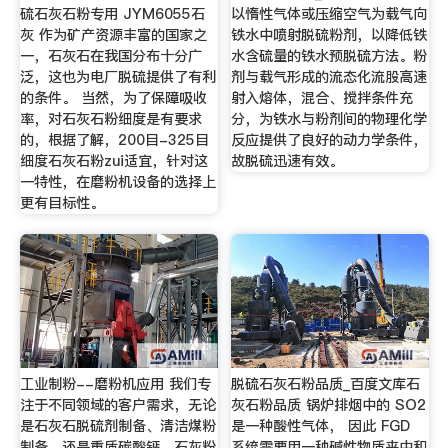
硫石灰石粉专用 JYM6055石
以惰性气体或压缩空气为载气向
灰 作为矿产资源丰富的国家之
铁水中喷射脱硫粉剂，以降低铁
一，石灰石在我国分布十分广
水含硫量的铁水预脱硫方法。粉
泛，这也为电厂脱硫提供了有利
剂与载气形成的流态化流股高速
的条件。 当然，为了保障吸收
射入熔体，混合、搅拌条件充
率，对石灰石粉细度是有要求
分，为铁水与粉剂间的物理化学
的，根据了解，200目-325目
反应提供了良好的动力学条件，
细度石灰石粉zui适宜，针对这
故脱硫迅速有效。
一特性，在磨粉机设备的选择上
更有目标性。
工业制粉--磨粉机应用 我们专
脱硫石灰石粉品质_百度文库石
注于不同领域的客户需求，无论
灰石粉品质 锅炉排烟中的 SO2
是石灰石脱硫剂制备、清洁煤粉
是一种酸性气体， 因此 FGD
制备，还是重质碳酸钙、石灰粉
系统需要用一种碱性物质来中和