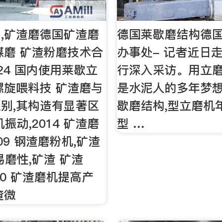
,矿渣磨德国矿渣磨
德国莱歇磨结构德
煤磨 矿渣粉磨技术合
办事处- 记者近日
4624 国内使用莱歇立
行深入采访。用立
螺旋喂料技 矿渣磨与
是水泥人的多年梦
别,其构造有显著区
歇磨结构,型立磨机
振动,2014 矿渣磨
型 …
109 钢渣磨粉机,矿渣
易磨性,矿渣 矿渣
3000 矿渣磨机提高产
渣微