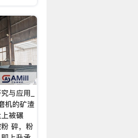
究与应用_
磨机的矿渣
盘上被碾
粉 碎，粉
，即上升承