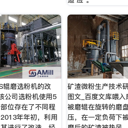
+3S辊磨选粉机的改
矿渣微粉生产技术研
该公司选粉机使用5
图文_百度文库喂入
个部位存在了不同程
被磨辊在旋转的磨
2013年年初，利用
压，在一定负荷下被
对其进行了改造，经
磨后的矿渣被热风