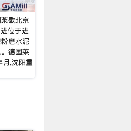
国莱歇北京
走进位于进
磨粉磨水泥
想。德国莱
年月,沈阳重