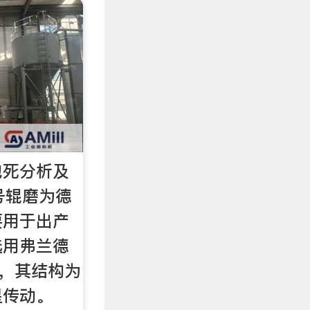
抱死分析及
号辊磨为德
要用于出产
选用弗兰德
1，其结构为
星传动。