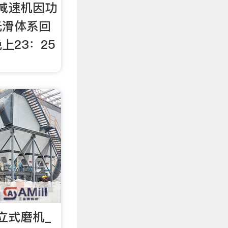
该减速机因功
光滑体系回
上23：25
立式磨机_