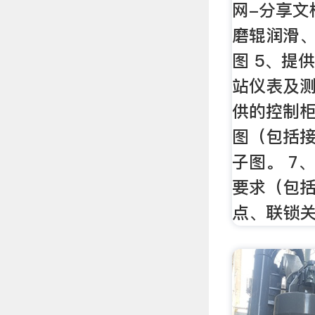
网-分享文
磨辊润滑
图 5、提
站仪表及测
供的控制
图（包括
子图。 7
要求（包
点、联锁