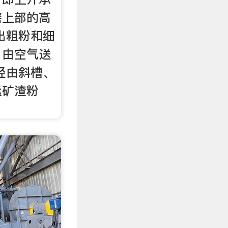
磨上部的高
出粗粉和细
）由空气送
经由斜槽、
运矿渣粉