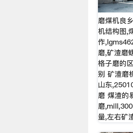
磨煤机良乡
机结构图,
作,lgms
磨,矿渣磨
格子磨的区
别 矿渣磨机
山东,250
磨 煤渣的
磨,mill,
量,左右矿