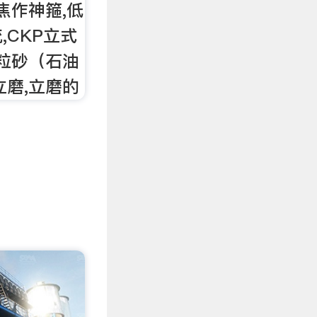
焦作神箍,低
,CKP立式
陶粒砂（石油
立磨,立磨的