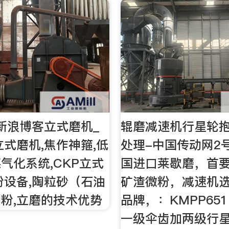
新浪博客立式磨机_
辊磨减速机行星轮
立式磨机,焦作神箍,低
处理-中国传动网2
气化系统,CKP立式
国进口莱歇磨，首
粉设备,陶粒砂（石油
矿渣微粉，减速机
粉,立磨的技术优势
品牌，：KMPP65
一级伞齿加两级行