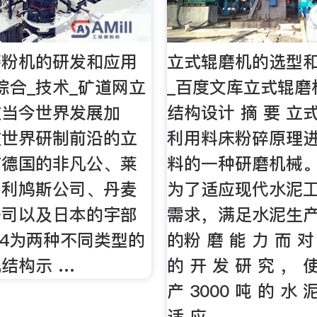
磨粉机的研发和应用
立式辊磨机的选型和
综合_技术_矿道网立
_百度文库立式辊磨
在当今世界发展加
结构设计 摘 要 立
在世界研制前沿的立
利用料床粉碎原理
有德国的非凡公、莱
料的一种研磨机械。
伯利鸠斯公司、丹麦
为了适应现代水泥
公司以及日本的宇部
需求，满足水泥生
.4为两种不同类型的
的粉 磨 能 力 而 对
结构示 …
的 开 发 研 究 ， 
产 3000 吨 的 水 
适 应 。