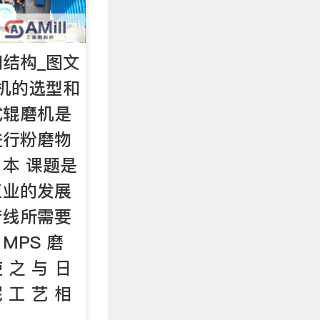
结构_图文
机的选型和
式辊磨机是
进行粉磨物
本 课题是
工业的发展
产线所需要
 MPS 磨
使 之 与 日
泥 工 艺 相