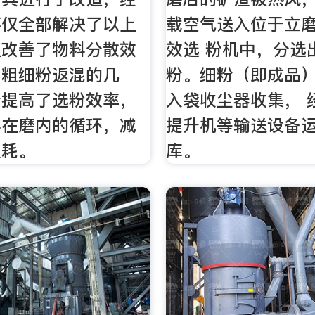
不仅全部解决了以上
载空气送入位于立
且改善了物料分散效
效选 粉机中，分选
了粗细粉返混的几
粉。细粉（即成品
步提高了选粉效率，
入袋收尘器收集， 
料在磨内的循环，减
提升机等输送设备
损耗。
库。