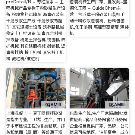
proDetail/R - 专栏搜索 - 工
包装机械生产厂家、批发商-盖
程机械产品专栏干粉砂浆生产设
德化工网 - GuideChem主
备 粉粒物料运输车 沥青砂浆车
营：气浮式干粉砂浆包装机 自
干混砂浆生产线 干混砂浆背罐
动干粉砂浆包装机，粉料包装
车 其它混凝土设备 筑养路机械
机,化工溶剂 隔爆型高精度 灌装
稳定土厂拌设备 沥青混合料搅
机
拌设备 稳定土拌合机 铣刨机 养
护机械 其它路面机械 摊铺机 沥
青搅拌站 桩工机械 其它桩工机
械 截桩机/破桩机
上海混凝土 - 豆丁网预拌砂浆
包装生产线,生产厂家|品牌|批发
是指由专业厂（站）生产，并用
供应商-食品商务网食品商务网
于本市建设工程的各类砌筑、抹
企业栏目提供厂家，品牌，公司
灰和地面（屋 面）等普通干粉
信息可按地区、注册资金、成立