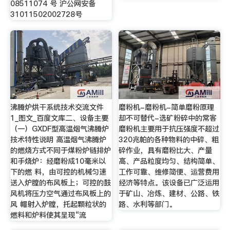
08511074 号 沪公网安备
31011502002728号
沸腾炉烘干系统技术交流文件
磨粉机-磨粉机-简单磨粉原理
1_图文_百度文库二、设备主要
却不可替代-选矿粉碎中的常客
（一）GXDF型高温烟气沸腾炉
磨粉机主要用于抗压强度不超过
技术特性说明 高温烟气沸腾炉
320兆帕的各种物料的中碎、粗
的燃烧方式不同于煤粉炉链排炉
碎作业，具有磨粉比大、产量
和手烧炉：经磨粉成10毫米以
高、产品粒度均匀、结构简单、
下的燃 料，由可控的机械匀速
工作可靠、维修简便、运营费用
送入炉膛的布风板上；可控的鼓
经济等特点。该设备已广泛运用
风机将压力空气通过布风板上的
于矿山、冶炼、建材、公路、铁
风 帽射入炉膛，托起颗粒状的
路、水利等部门。
燃料和炉料使其呈现“流