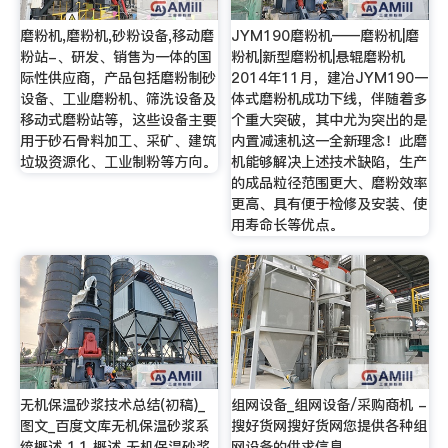
磨粉机,磨粉机,砂粉设备,移动磨
JYM190磨粉机——磨粉机|磨
粉站-、研发、销售为一体的国
粉机|新型磨粉机|悬辊磨粉机
际性供应商，产品包括磨粉制砂
2014年11月，建冶JYM190一
设备、工业磨粉机、筛洗设备及
体式磨粉机成功下线，伴随着多
移动式磨粉站等，这些设备主要
个重大突破，其中尤为突出的是
用于砂石骨料加工、采矿、建筑
内置减速机这一全新理念！此磨
垃圾资源化、工业制粉等方向。
机能够解决上述技术缺陷，生产
的成品粒径范围更大、磨粉效率
更高、具有便于检修及安装、使
用寿命长等优点。
无机保温砂浆技术总结(初稿)_
组网设备_组网设备/采购商机 -
图文_百度文库无机保温砂浆系
搜好货网搜好货网您提供各种组
统概述 1.1 概述 无机保温砂浆
网设备的供求信息。