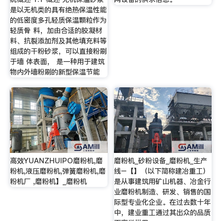
是以无机类的具有绝热保温性能
的低密度多孔轻质保温颗粒作为
轻质骨 料，加由合适的胶凝材
料、抗裂添加剂及其他填充料等
组成的干粉砂浆，可以直接粉刷
于墙 体表面， 是一种用于建筑
物内外墙粉刷的新型保温节能
高效YUANZHUIPO磨粉机,磨
磨粉机_砂粉设备_磨粉机_生产
粉机,液压磨粉机,弹簧磨粉机,磨
线–【】（以下简称建冶重工）
粉机厂 ,磨粉机】_磨粉机
是从事建筑用矿山机器、冶金行
业磨粉机制造、研发、销售的国
际型专业化企业。在过去数十年
中，建业重工通过其出众的品质