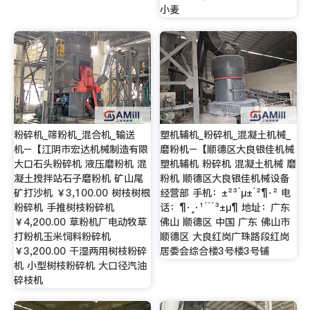
小麦
粉碎机_筛粉机_混合机_输送
塑机辅机_粉碎机_混凝土机械_
机–【江阴市宏达机械制造有限
磨粉机–【顺德区大良银佳机械
大口石头粉碎机 液压磨粉机 混
塑机辅机 粉碎机 混凝土机械 磨
凝土搅拌站石子磨粉机 矿山尾
粉机 顺德区大良银佳机械设备
矿打沙机 ￥3,100.00 树枝树根
经营部 手机：±²³´µ±´²¶·² 电
粉碎机 手推树枝粉碎机
话：¶·¸·¹´´´³±µ¶ 地址：广东
￥4,200.00 草粉机厂电动牧草
佛山 顺德区 中国 广东 佛山市
打粉机玉米饲料粉碎机
顺德区 大良红岗广珠路段红岗
￥3,200.00 干湿两用树枝粉碎
居委会综合楼3号楼3号铺
机 小型树枝粉碎机 大口径汽油
碎枝机