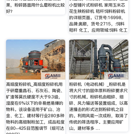
果，粉碎路面用什么磨粉机比较
小型锤片式粉碎机 家用玉米芯
好？
花生秧粉碎机 秸秆饲料粉碎机
的详细页面。订货号:16998，
品牌:奥顺，货号:2715，:饲料
秸秆 化工，应用领域:饲料 化工
高细度粉碎机_高细度粉碎机用
粉碎机（电动机械）_粉碎机是
于研磨重晶石、石灰石、陶瓷、
将大尺寸的固体原料粉碎要求尺
矿渣等莫氏硬度不大于9.3级，
寸的机械。粉碎机由粗碎、细
湿度在6%以下的非易燃易爆的
碎、风力输送等装置组成，以高
物料。该设备适用于矿山、冶
速撞击的形式达到粉碎机之目
金、化工、建材等行业280多种
的。利用风能一次成粉，取消了
物料的高细制粉加工，成品粒度
传统的筛选程序。主要应用矿
在80-425目范围调节（细可达
山，建材等多 …