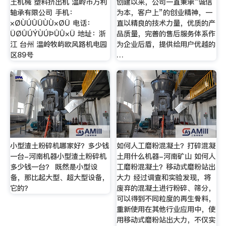
土机械 塑料挤出机 温岭市万利
创建以来，公司一直秉承“诚信
轴承有限公司 手机：
为本，客户上”的创业精神，一
×ØÙÚÛÜÙÙ×ØÜ 电话：
直以精良的技术力量，优质的产
ÜØÛÚÝÙÚÞÛÛ×Ü 地址：浙
品质量，完善的售后服务体系作
江 台州 温岭牧屿欧风路机电园
为企业后盾，提供给用户优越的
区89号
…
小型渣土粉碎机哪家好？多少钱
如何人工磨粉混凝土？打碎混凝
一台-河南机器小型渣土粉碎机
土用什么机器-河南矿山 如何人
多少钱一台？ 既然是小型设
工磨粉混凝土？移动式磨粉站出
备，那比起大型、超大型设备，
大力 经过调查和实验发现，将
它的？
废弃的混凝土进行粉碎、筛分，
可以得到不同粒度的再生骨料，
重新使用在其他行业应用中，使
用移动式磨粉站出大力，不仅实