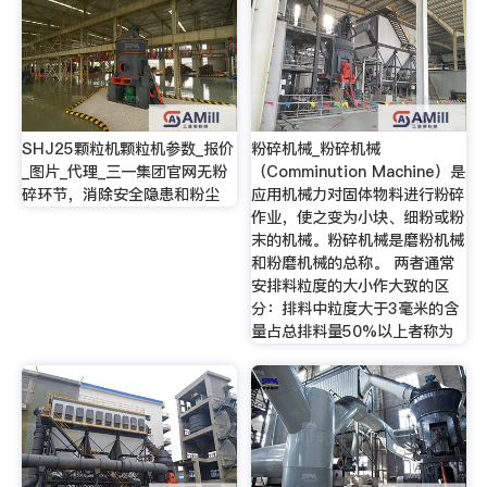
SHJ25颗粒机颗粒机参数_报价
粉碎机械_粉碎机械
_图片_代理_三一集团官网无粉
（Comminution Machine）是
碎环节，消除安全隐患和粉尘
应用机械力对固体物料进行粉碎
作业，使之变为小块、细粉或粉
末的机械。粉碎机械是磨粉机械
和粉磨机械的总称。 两者通常
安排料粒度的大小作大致的区
分：排料中粒度大于3毫米的含
量占总排料量50%以上者称为