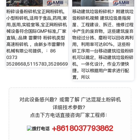
粉碎设备粉碎机宝正网粉碎机,
移动建筑垃圾粉碎机？附建筑垃
小型粉碎机,适用于食品,药用,家
圾粉碎机视频 建筑垃圾是指房
用,医用,实验室等,宝正网粉碎机
屋、工程建设、拆迁、维修过程
械设备符合国际GMP标准,厂家
中产生的废弃物，这些建筑废弃
直销,:.品牌 雷蒙特 粉碎机类型
物经过分拣、磨粉可以回收再利
高速粉碎机 ，由新乡市雷蒙特
用，利用率可达80%，这些粉
机械有限公司提供，：86
碎工序用一台移动建筑垃圾粉碎
0373
机可以搞定，移动建筑垃圾粉碎
3528668,5115783,3528669
机，一体化设计，作业方便快
捷。可以根据用户需求进行配
置，所以
对此设备感兴趣？或需了解 广达混凝土粉碎机
详细技术参数？
点击下方电话直接咨询厂家工程师：
+8618037793862