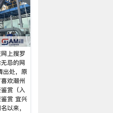
在网上搜罗
给无忌的网
清出处，原
有喜欢潮州
壶鉴赏（入
型鉴赏 宜兴
闻名以来，