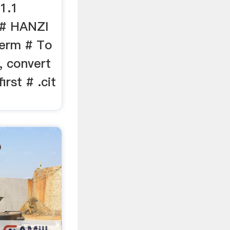
.1.1
 # HANZI
term # To
, convert
irst # .cit