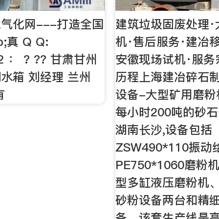
气化网---打造全国
建筑垃圾固废处理·
;真 Q Q:
机·售后服务·建冶
82 ： ? ?? 甘肃甘州
安徽现场试机·服务
水箱 刘经理 兰州
历程上海建冶碎石
有
设备-大型矿用磨粉
每小时200吨的砂
湖南长沙,设备包括
ZSW490*110振
PE750*1060磨粉
型多缸液压磨粉机、J
砂粉设备两台和精
备，该套生产线是