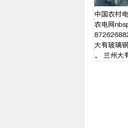
中国农村电
农电网nbsp
8726268
大有玻璃钢
。 兰州大