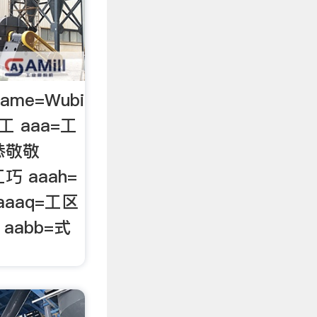
MName=Wubi
工 aaa=工
恭恭敬敬
工巧 aaah=
aaaq=工区
 aabb=式