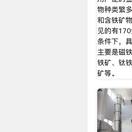
物种类繁
和含铁矿物
见的有17
条件下，
主要是磁
铁矿、钛
矿等。