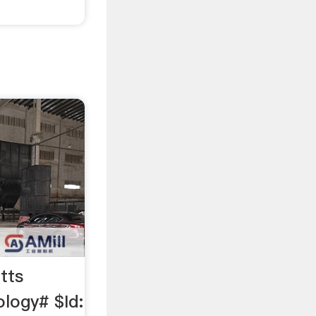
tts
ology# $Id: