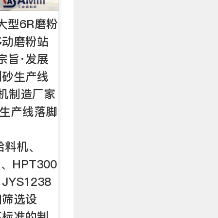
大型6R磨粉
移动磨粉站
宗旨·发展
制砂生产线
机制造厂家
石生产线落脚
动给料机、
机、HPT300
YS1238
细筛选设
高标准的制