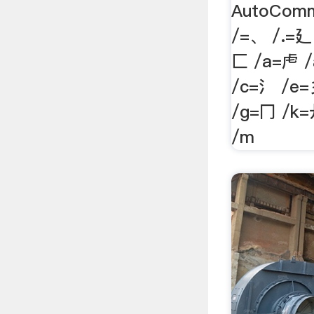
AutoComm
/=、 /.=廴
匚 /a=虍 /
/c=氵 /e=
/g=冂 /k
/m