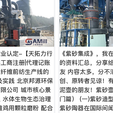
业认定-【天拓力行
《紫砂集成》，我
工商注册|代理记账
的资料汇总，分享
能纤维前纺生产线的
友 内容太多，分不
及实践 北京邦源环保
创、原转者见谅！
限公司 城市核心景
泥壶的朋友！紫砂
 水体生物生态治理
门篇） (一)紫砂造
雏鸡用颗粒磨粉 配合
紫砂陶器在国际间