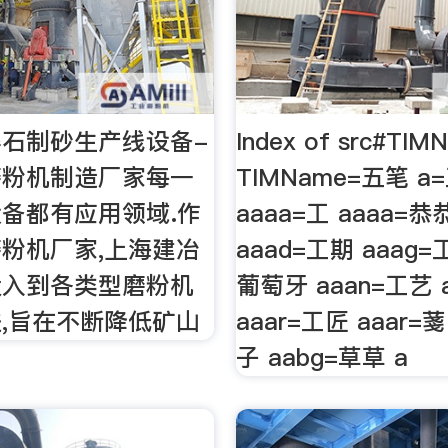
石制砂生产线设备-
Index of src#TI
磨粉机制造厂家每一
TIMName=五笔 a=
备都有应用领域.作
aaaa=工 aaaa=
粉机厂家,上海建冶
aaad=工期 aaag=
投入到各类型磨粉机
葡萄牙 aaan=工艺 
,旨在不断降低矿山
aaar=工匠 aaar=菚
子 aabg=草草 a