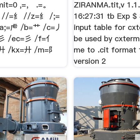
it=0 ,=， .=。
ZIRANMA.tit,v 1.1
 //=纟 //z=纟 /;=
16:27:31 tb Exp $
a;=虍 /b=艹 /c=丿
input table for cx
彡 /ec=彡 /f=亻
be used by cxterm
=廾 /kx=廾 /m=阝
me to .cit format f
version 2