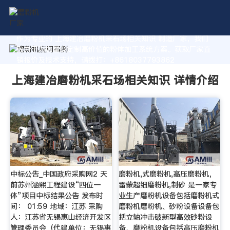
作为专业的 上海建冶磨粉机采石场相关知识 制造厂家，我们
致力于为您量身定制高价值的粉体加工系统方案。获取厂家直
销报价及技术支持，请拨打：+8618037793862
上海建冶磨粉机采石场相关知识 详情介绍
中标公告_中国政府采购网2 天
磨粉机,式磨粉机,高压磨粉机，
前苏州涵熙工程建设“四位一
雷蒙超细磨粉机,制砂 是一家专
体”项目中标结果公告 发布时
业生产磨粉机设备包括磨粉机式
间： 01:59 地域：江苏 采购
磨粉机磨粉机、砂粉设备设备包
人：江苏省无锡惠山经济开发区
括立轴冲击破新型高效砂粉设
管理委员会（代建单位：无锡惠
备、磨粉机设备包括高压磨粉机