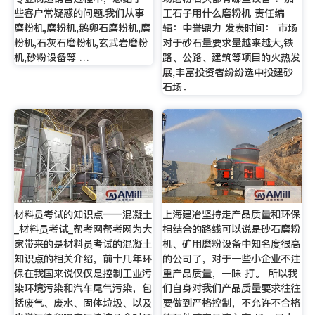
些客户常疑惑的问题.我们从事
工石子用什么磨粉机 责任编
磨粉机,磨粉机,鹅卵石磨粉机,磨
辑：中誉鼎力 发表时间： 市场
粉机,石灰石磨粉机,玄武岩磨粉
对于砂石量要求量越来越大,铁
机,砂粉设备等 …
路、公路、建筑等项目的火热发
展,丰富投资者纷纷选中投建砂
石场。
材料员考试的知识点——混凝土
上海建冶坚持走产品质量和环保
_材料员考试_帮考网帮考网为大
相结合的路线可以说是砂石磨粉
家带来的是材料员考试的混凝土
机、矿用磨粉设备中知名度很高
知识点的相关介绍，前十几年环
的公司了，对于一些小企业不注
保在我国来说仅仅是控制工业污
重产品质量，一味 打。 所以我
染环境污染和汽车尾气污染，包
们自身对我们产品质量要求往往
括废气、废水、固体垃圾、以及
要做到严格控制，不允许不合格