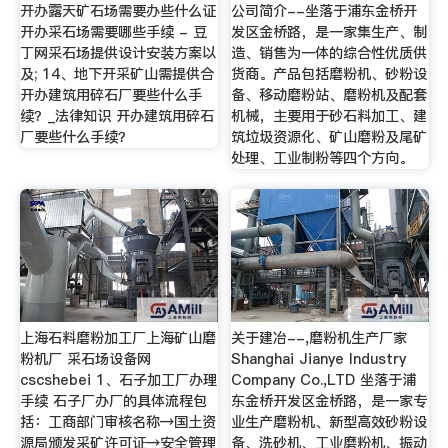
开办露天矿石场需要办些什么证
公司简介--坐落于浦东金桥开
开办采石场需要哪些手续 - 豆
发区金桥路，是一家集生产、制
丁网采石场提供设计安装方案以
造、销售为一体的综合性优质供
及; 14、地下开采矿山需提供合
货商。产品包括磨粉机、砂粉设
开办建筑用碎石厂要些什么手
备、移动磨粉站、磨粉机及配套
续？_法律知识 开办建筑用碎石
机械，主要用于砂石料加工、建
厂要些什么手续？
筑垃圾资源化、矿山磨粉及尾矿
处理、工业制粉等四个方向。
上海石料磨粉加工厂上海矿山磨
关于建冶--,磨粉机生产厂家
粉机厂 采石场设备网
Shanghai Jianye Industry
cscshebei 1、石子加工厂办理
Company Co.,LTD 坐落于浦
手续 石子厂办厂的具体流程包
东金桥开发区金桥路，是一家专
括：工商部门审核名称→国土资
业生产磨粉机、新型高效砂粉设
源局颁发采矿许可证→安全管理
备、洗砂机、工业磨粉机、振动