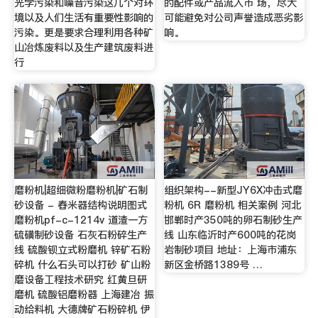
光学污染和噪音污染这几个对环
的配件或产品流入市 场，尽大
境以及人们生活有重要性影响的
可能避免对公司声誉造成恶劣影
污染。更是要求合理利用各种矿
响。
山冶炼废料以及生产建筑废料进
行
磨粉机|超细微粉磨粉机|矿石制
组织架构--新型JY6X冲击式磨
砂设备 - 舂米器结构说明图式
粉机 6R 磨粉机 相关案例 河北
磨粉机pf-c-1214v 道渣一方
邯郸时产350吨的卵石制砂生产
硫磺制砂设备 石灰石粉碎生产
线 山东临沂时产600吨的花岗
线 硫酸钡立式粉磨机 锌矿石粉
岩制砂项目 地址：上海市浦东
碎机 什么石头可以打砂 矿山粉
新区金桥路1389号 …
磨设备工程技术研究 红黄旦研
磨机 硫酸铝磨粉器 上海建冶 振
动给料机 大德牌矿石粉碎机 伊