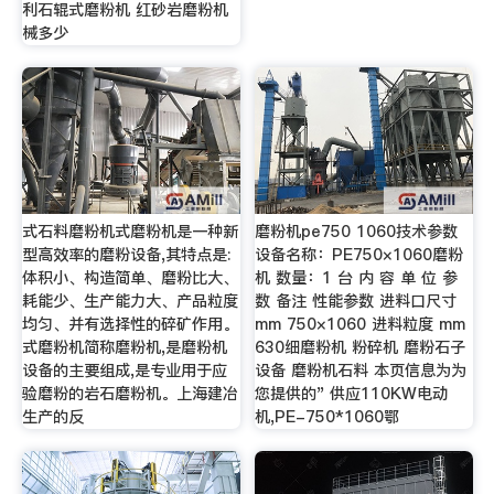
利石辊式磨粉机 红砂岩磨粉机
械多少
式石料磨粉机式磨粉机是一种新
磨粉机pe750 1060技术参数
型高效率的磨粉设备,其特点是:
设备名称：PE750×1060磨粉
体积小、构造简单、磨粉比大、
机 数量：1 台 内 容 单 位 参
耗能少、生产能力大、产品粒度
数 备注 性能参数 进料口尺寸
均匀、并有选择性的碎矿作用。
mm 750×1060 进料粒度 mm
式磨粉机简称磨粉机,是磨粉机
630细磨粉机 粉碎机 磨粉石子
设备的主要组成,是专业用于应
设备 磨粉机石料 本页信息为为
验磨粉的岩石磨粉机。上海建冶
您提供的" 供应110KW电动
生产的反
机,PE-750*1060鄂