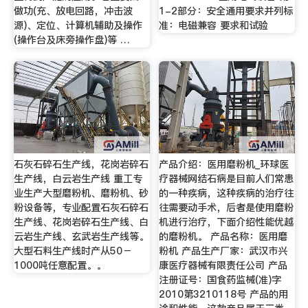
做功(充、放电回路，冲击波
1-2部分：安全通用要求并列标
源)、定位、计算机辅助及操作
准：电磁兼容 要求和试验
(操作台及床旁操作盘)等 …
石灰石碎石生产线，花岗岩碎石
产品介绍：医用磨粉机_环球医
生产线，白云岩生产线 重工专
疗器械网结石病是目前人们常患
业生产大型磨粉机、磨粉机、砂
的一种疾病，这种疾病的治疗往
粉设备等，专业配置石灰石碎石
往需要动手术，后者是使用磨粉
生产线、花岗岩碎石生产线、白
机进行治疗，下面介绍性能优越
云岩生产线、玄武岩生产线等。
的磨粉机。 产品名称：医用磨
大型石料生产线时产从50－
粉机 产品生产厂家：武汉市兴
1000吨任意配置。。
康医疗器械有限责任公司 产品
注册证号：国食药监械(准)字
2010第3210118号 产品的用