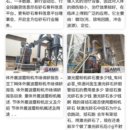
石。一手数据、新行业动态、行
侵入式的治疗设备，因此对人体
业投融资信息尽在砂石骨料信息
的损伤较小，治疗效果较好，在
平台。更有砂石骨料信息平台理
临床上得到广泛的应用。它主要
事会，开启全方位砂石行业服
由：做功(充、放电回路，冲击
务。
波源)、定位、
体外震波磨粉机市场调研报告 -
激光磨粉机碎石要多少钱_有问
豆丁网体外震波磨粉机市场调研
必答_快速问医生激光碎石肝胆
报告. 体外震波磨粉机市场调研
管结石的费用是多少 肾结石激
报告目录. 章体外震波磨粉机概
光碎石多少钱 激光碎石多少钱
述. 节体外震波磨粉机定义及介
啊 我的肾结石能否使用磨粉机
绍 节体外震波磨粉机概述及用
碎石 钬激光碎石中结石为什么
途 .. ..
会跑动，结石跑 去年有肾结
石，用激光碎石了。现在还是
前半个做了激光碎石后小jj不射