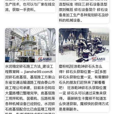
生产技术，也可以与厂家在线交
选型标准 项目三.碎石设备选型
流，获取一手资料。
原则概括 碎石设备简介 碎石设
备是加工生产各种规划碎石及砂
料的机械设备。
水泥稳定碎石施工方法_建设工
磨粉机|狂浪乾坤碎石头怎么
程教育网 - jianshe99.com水
得？碎石头获取位置一览[多图
泥碎石底基层、基层施工方案山
碎石头获取位置一览，有需要碎
东省交通运输道路工程由泰山市
石头的朋友们赶快来了解看看
政工程公司承建，目前本合同段
吧！ 狂浪乾坤碎石头获取位置
大量路槽已整理完毕，底基层施
一览 碎石头可以通过采集来获
工用拌和机、装载机、压路机等
得。 萌新转生卡魔核不知道怎
各种机械设备已经到位，水泥碎
么快速获取，魔核快的获得方式
石底基层配合比已由监理工程师
是是刷副本。