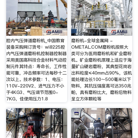
腔内气压弹道磨粉机_中国教育
磨粉机-全球金属网 -
装备采购网订货号：wi8225腔
OMETAL.COM磨粉机按照大
内气压弹道磨粉机控制器控制器
类可分为医用磨粉机和矿业磨粉
采用美国高科技合金材料气动控
机。矿业磨粉机原理上适应于海
制元件其特点：寿命长，工作性
量矿山硬岩磨粉，其典型花岗岩
能可靠，冲击频率可达每秒十二
出料粒度≤40mm占90%，该机
次以上。技术参数：1、电压：
能处理边长100～500毫米以下
110V-220V2、进气压力不小
物料，其抗压强度高可达350兆
于4KG3、气压调节范围0-
帕，具有磨粉比大，磨粉后物料
7KG，佳使用压力1.8
呈立方体颗粒等