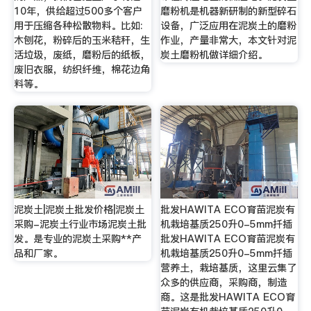
10年，供给超过500多个客户
磨粉机是机器新研制的新型碎石
用于压缩各种松散物料。比如:
设备，广泛应用在泥炭土的磨粉
木刨花，粉碎后的玉米秸秆，生
作业，产量非常大，本文针对泥
活垃圾，废纸，磨粉后的纸板，
炭土磨粉机做详细介绍。
废旧衣服，纺织纤维，棉花边角
料等。
泥炭土|泥炭土批发价格|泥炭土
批发HAWITA ECO育苗泥炭有
采购-泥炭土行业市场泥炭土批
机栽培基质250升0-5mm扦插
发。是专业的泥炭土采购**产
批发HAWITA ECO育苗泥炭有
品和厂家。
机栽培基质250升0-5mm扦插
营养土，栽培基质，这里云集了
众多的供应商，采购商，制造
商。这是批发HAWITA ECO育