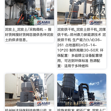
泥炭土_泥炭土/采购商机 - 搜
泥炭烘干机_泥炭土烘干机_泥煤
好货网搜好货网您提供各种泥炭
烘干机-郑州鼎力新能源技术 泥
土的供求信息。
炭烘干机 生产能力(t/d):36-
261 占地面积(㎡):5-14-
10*20 制作周期:30-50天 环
保配置：多级除尘设备配套使
用，可达到环保标准 热源配
置：适用于多种燃料
杭州裕达环保科技有限公司_主
珍珠岩批发_蛭石厂家_泥炭土厂