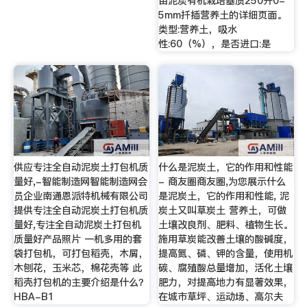
苗泥炭有机栽培基质250升0-
5mm扦插营养土的详细页面。
类型:营养土，吸水
性:60（%），是否进口:是
供应专注全自动泥炭土打包机质
什么是泥炭土，它的作用和性能
量好,-智能制造网智能制造网会
- 商友圈商友圈,为您展示什么
员企业南通恩派特机械有限公司
是泥炭土，它的作用和性能, 泥
提供专注全自动泥炭土打包机质
炭土又叫草炭土 营养土，可做
量好,专注全自动泥炭土打包机
土壤改良剂、肥料、植物生长。
质量好产品照片 一机多用的套
施用草炭能改善土壤的酸碱度，
袋打包机，可打包稻壳，木屑，
提高氮、磷、钾的含量，使用机
木刨花，玉米芯，棉花壳等 此
碳、腐殖酸总量增加，活化土壤
稻壳打包机的主要介绍是什么？
肥力，对提高地力有显著效果，
HBA-B1
在城市草坪、运动场、高尔夫