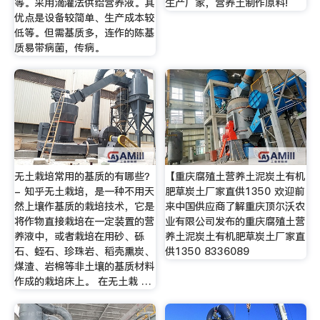
等。采用滴灌法供给营养液。其
生产厂家，营养土制作原料!
优点是设备较简单、生产成本较
低等。但需基质多，连作的陈基
质易带病菌，传病。
无土栽培常用的基质的有哪些？
【重庆腐殖土营养土泥炭土有机
- 知乎无土栽培，是一种不用天
肥草炭土厂家直供1350 欢迎前
然上壤作基质的栽培技术，它是
来中国供应商了解重庆顶尔沃农
将作物直接栽培在一定装置的营
业有限公司发布的重庆腐殖土营
养液中，或者栽培在用砂、砾
养土泥炭土有机肥草炭土厂家直
石、蛭石、珍珠岩、稻壳熏炭、
供1350 8336089
煤渣、岩棉等非土壤的基质材料
作成的栽培床上。 在无土栽 …