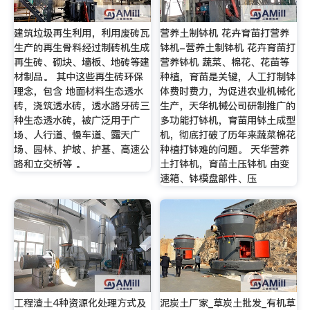
建筑垃圾再生利用，利用废砖瓦
营养土制钵机 花卉育苗打营养
生产的再生骨料经过制砖机生成
钵机-营养土制钵机 花卉育苗打
再生砖、砌块、墙板、地砖等建
营养钵机 蔬菜、棉花、花苗等
材制品。 其中这些再生砖环保
种植，育苗是关键，人工打制钵
理念，包含 地面材料生态透水
体费时费力，为促进农业机械化
砖，浇筑透水砖，透水路牙砖三
生产，天华机械公司研制推广的
种生态透水砖，被广泛用于广
多功能打钵机，育苗用钵土成型
场、人行道、慢车道、露天广
机，彻底打破了历年来蔬菜棉花
场、园林、护坡、护基、高速公
种植打钵难的问题。 天华营养
路和立交桥等 。
土打钵机，育苗土压钵机 由变
速箱、钵模盘部件、压
工程渣土4种资源化处理方式及
泥炭土厂家_草炭土批发_有机草