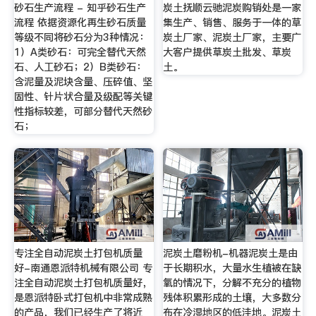
砂石生产流程 - 知乎砂石生产
炭土抚顺云驰泥炭购销处是一家
流程 依据资源化再生砂石质量
集生产、销售、服务于一体的草
等级不同将砂石分为3种情况：
炭土厂家、泥炭土厂家，主要广
1）A类砂石：可完全替代天然
大客户提供草炭土批发、草炭
石、人工砂石；2）B类砂石：
土。
含泥量及泥块含量、压碎值、坚
固性、针片状合量及级配等关键
性指标较差，可部分替代天然砂
石；
专注全自动泥炭土打包机质量
泥炭土磨粉机-机器泥炭土是由
好-南通恩派特机械有限公司 专
于长期积水，大量水生植被在缺
注全自动泥炭土打包机质量好，
氧的情况下，分解不充分的植物
是恩派特卧式打包机中非常成熟
残体积累形成的土壤，大多数分
的产品，我们已经生产了将近
布在冷湿地区的低洼地。泥炭土