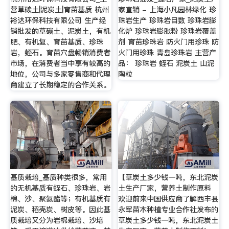
营草碳土|泥炭土|育苗基质 杭州
家直销 - 上海小凡园林绿化 珍
裕达环保科技有限公司 生产经
珠岩生产 珍珠岩目数 珍珠岩膨
销批发的草碳土、泥炭土，有机
化炉 珍珠岩膨胀粉 珍珠岩覆盖
肥、有机复、育苗基质、珍珠
剂 育苗珍珠岩 防火门用珍珠 防
岩，蛭石。育苗穴盘畅销消费者
火门用珍珠 青岛珍珠岩 主营产
市场，在消费者当中享有较高的
品： 珍珠岩 蛭石 泥炭土 山泥
地位，公司与多家零售商和代理
陶粒
商建立了长期稳定的合作关系。
基质栽培_基质种类很多，常用
【草炭土多少钱一吨，东北泥炭
的无机基质有蛭石、珍珠岩、岩
土生产厂家，营养土制作原料
棉、沙、聚氨酯等；有机基质有
欢迎前来中国供应商了解西丰县
泥炭、稻壳炭、树皮等。因此基
永军苗木种植专业合作社发布的
质栽培又分为岩棉栽培、沙培
草炭土多少钱一吨，东北泥炭土