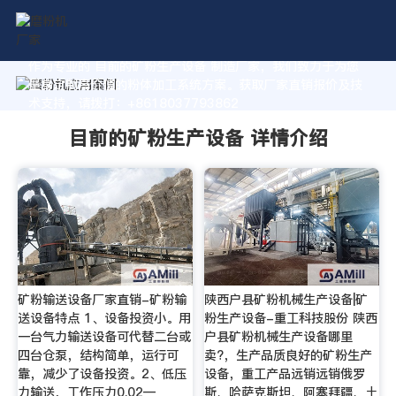
作为专业的 目前的矿粉生产设备 制造厂家，我们致力于为您
量身定制高价值的粉体加工系统方案。获取厂家直销报价及技
术支持，请拨打：+8618037793862
目前的矿粉生产设备 详情介绍
矿粉输送设备厂家直销-矿粉输
陕西户县矿粉机械生产设备|矿
送设备特点 1、设备投资小。用
粉生产设备-重工科技股份 陕西
一台气力输送设备可代替二台或
户县矿粉机械生产设备哪里
四台仓泵，结构简单，运行可
卖?，生产品质良好的矿粉生产
靠，减少了设备投资。2、低压
设备，重工产品远销远销俄罗
力输送，工作压力0.02—
斯、哈萨克斯坦、阿塞拜疆、土