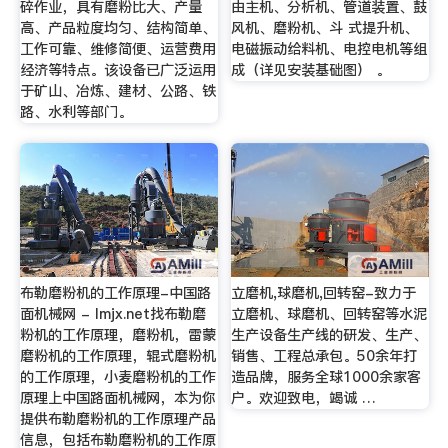
碎作业，具有磨粉比大、产量
由主机、分析机、管道装置、鼓
高、产品粒度均匀、结构简单、
风机、磨粉机、斗 式提升机、
工作可靠、维修简便、运营费用
电磁振动给料机、电控电机等组
经济等特点。该设备已广泛运用
成（详见安装基础图） 。
于矿山、冶炼、建材、公路、铁
路、水利等部门。
布勒磨粉机的工作原理-中国路
立磨机,球磨机,回转窑-致力于
面机械网 - lmjx.net找布勒磨
立磨机、球磨机、回转窑等水泥
粉机的工作原理，磨粉机，雷蒙
生产设备生产线的研发、生产、
磨粉机的工作原理，辊式磨粉机
销售、工程总承包。50余年打
的工作原理，小麦磨粉机的工作
造品牌，服务全球1000余家客
原理上中国路面机械网，本为你
户。欢迎致电，竭诚 …
提供布勒磨粉机的工作原理产品
信息，包括布勒磨粉机的工作原