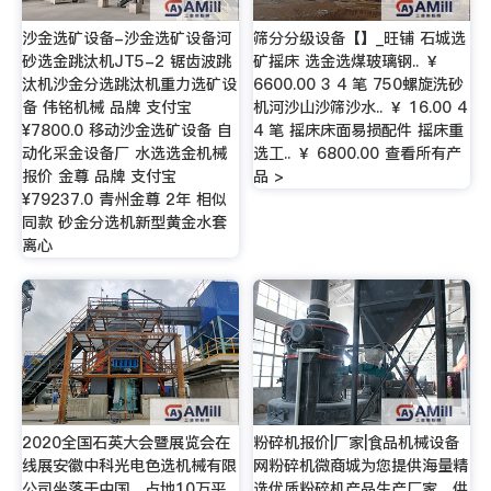
沙金选矿设备-沙金选矿设备河
筛分分级设备【】_旺铺 石城选
砂选金跳汰机JT5-2 锯齿波跳
矿摇床 选金选煤玻璃钢.. ￥
汰机沙金分选跳汰机重力选矿设
6600.00 3 4 笔 750螺旋洗砂
备 伟铭机械 品牌 支付宝
机河沙山沙筛沙水.. ￥ 16.00 4
¥7800.0 移动沙金选矿设备 自
4 笔 摇床床面易损配件 摇床重
动化采金设备厂 水选选金机械
选工.. ￥ 6800.00 查看所有产
报价 金尊 品牌 支付宝
品 >
¥79237.0 青州金尊 2年 相似
同款 砂金分选机新型黄金水套
离心
2020全国石英大会暨展览会在
粉碎机报价|厂家|食品机械设备
线展安徽中科光电色选机械有限
网粉碎机微商城为您提供海量精
公司坐落于中国，占地10万平
选优质粉碎机产品生产厂家、供