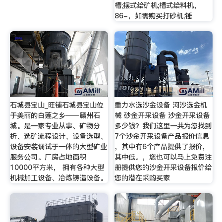
槽;摆式给矿机;槽式给料机，
86-，如需购买打砂机;锤
石城县宝山_旺铺石城县宝山位
重力水选沙金设备 河沙选金机
于美丽的白莲之乡——赣州石
械 砂金开采设备 沙金开采设备
城。是一家专业从事、矿物分
多少钱？我们这里一共为您找到
析、选矿流程设计、设备选型、
7个沙金开采设备产品报价信息
设备安装调试于一体的大型矿业
，其中有6个产品提供了报价，
服务公司。厂房占地面积
其中低。，您也可以马上免费注
10000平方米， 拥有各种大型
册提供您的沙金开采设备报价给
机械加工设备、冶炼铸造设备。
您的潜在采购买家