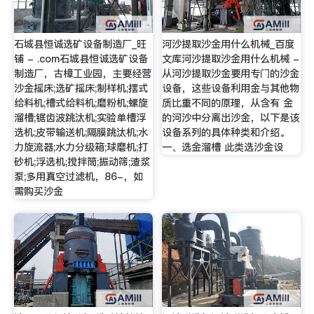
石城县恒诚选矿设备制造厂_旺
河沙提取沙金用什么机械_百度
铺 - .com石城县恒诚选矿设备
文库河沙提取沙金用什么机械 -
制造厂，古樟工业园，主要经营
从河沙提取沙金要用专门的沙金
沙金摇床;选矿摇床;制样机;摆式
设备，这些设备利用金与其他物
给料机;槽式给料机;磨粉机;螺旋
质比重不同的原理，从含有 金
溜槽;锯齿波跳汰机;实验单槽浮
的河沙中分离出沙金，以下是该
选机;皮带输送机;隔膜跳汰机;水
设备系列的具体种类和介绍。
力旋流器;水力分级箱;球磨机;打
一、选金溜槽 此类选沙金设
砂机;浮选机;搅拌筒;振动筛;渣浆
泵;多用真空过滤机，86-，如
需购买沙金