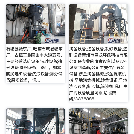
石城县赣东厂_旺铺石城县赣东
淘金设备,选金设备,制砂设备,选
厂，古樟工业园金丰大道五号，
矿设备青州市巨龙环保科技有限
主要经营选矿设备;洗沙设备;筛
公司是专业的淘金设备以及沙石
分设备;磨粉设备，86-，如需
设备制造商,公司主要生产选金
购买选矿设备;洗沙设备;筛分设
设备,沙金淘金机械,沙金提取机
备;磨粉设备，请…
械,旱地淘金机械,沙金设备,旱地
洗沙设备,制沙机,筛沙机,我厂生
产的设备质量可靠,洽谈热
线/3836888