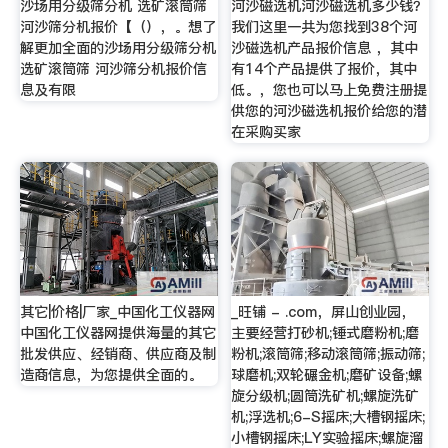
沙场用分级筛分机 选矿滚筒筛
河沙磁选机河沙磁选机多少钱？
河沙筛分机报价【（），。想了
我们这里一共为您找到38个河
解更加全面的沙场用分级筛分机
沙磁选机产品报价信息 ，其中
选矿滚筒筛 河沙筛分机报价信
有14个产品提供了报价，其中
息及有限
低。，您也可以马上免费注册提
供您的河沙磁选机报价给您的潜
在采购买家
其它|价格|厂家_中国化工仪器网
_旺铺 - .com，屏山创业园，
中国化工仪器网提供海量的其它
主要经营打砂机;锤式磨粉机;磨
批发供应、经销商、供应商及制
粉机;滚筒筛;移动滚筒筛;振动筛;
造商信息，为您提供全面的。
球磨机;双轮碾金机;磨矿设备;螺
旋分级机;圆筒洗矿机;螺旋洗矿
机;浮选机;6-S摇床;大槽钢摇床;
小槽钢摇床;LY实验摇床;螺旋溜