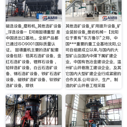
磁选设备_磨粉机_其他选矿设备
其他选矿设备_矿用提升设备_矿
_浮选设备–【河南固德重型 是
业装卸设备_凿岩机械–【沈阳
中国进出口基地,。全部产品都
位于素有“东方鲁尔”之称，中
已通过ISO9001国际质量认
国***重要的重工业基地沈阳,公
证。 固德重机主要的选矿配套
司自组建成立以来,与国内的大
设备包括：锆英石选矿设备，金
型矿山及国内中煤下属矿建企
红石选矿设备，锂辉石设备 ，
业，中国有色冶金建设企业，温
铅锌选矿设备，白云石选矿设
州矿山井巷施工建设企业，及其
备、锡石选矿设备、铁矿石选矿
它国内大型矿建企业行成紧密的
设备、磁铁矿选矿设备、钛铁矿
合作关系.公司设计，生产，制
选矿设备，除铁
造的矿山井巷工程采掘