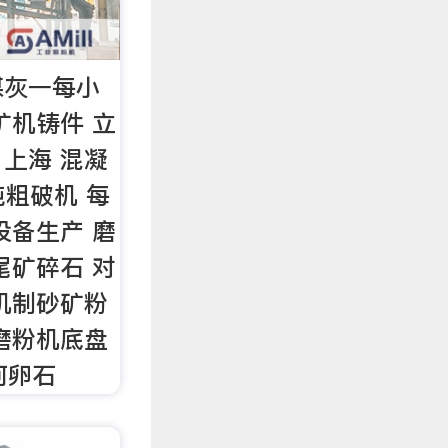
煤灰一每小
 矿机铸件 立
 上海 混凝
吨粗破机 每
砂设备生产 磨
尾矿碎石 对
机制砂矿粉
磨粉机底盘
河卵石