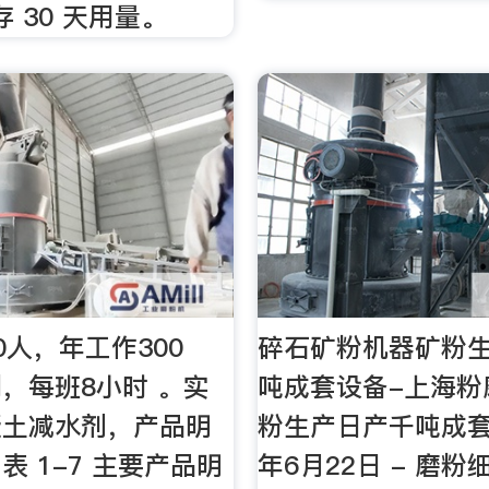
 30 天用量。
0人，年工作300
碎石矿粉机器矿粉
，每班8小时 。实
吨成套设备-上海粉
凝土减水剂，产品明
粉生产日产千吨成套
表 1-7 主要产品明
年6月22日 - 磨