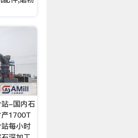
粉站-国内石
1700T
粉站每小时
解石深加工