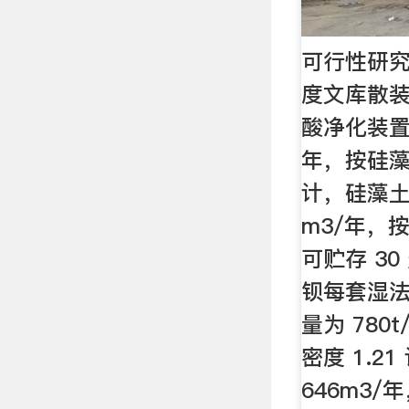
可行性研究
度文库散
酸净化装置运
年，按硅藻
计，硅藻土
m3/年，按
可贮存 3
钡每套湿
量为 780
密度 1.2
646m3/