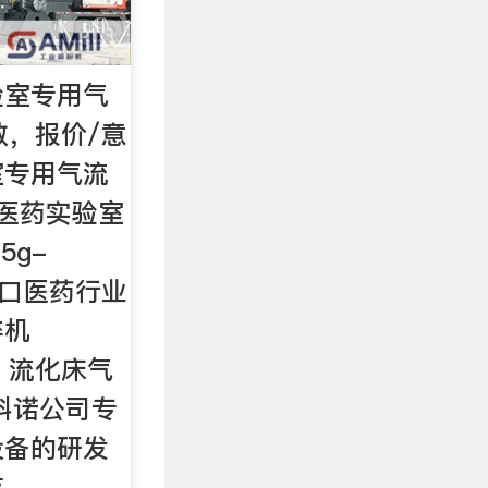
验室专用气
数，报价/意
室专用气流
口医药实验室
5g-
利进口医药行业
碎机
h） 流化床气
科诺公司专
设备的研发
应