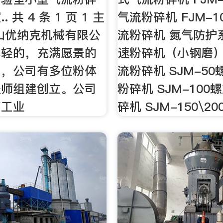
 共 4 条 1 页 1 主
气流粉碎机 FJM-
山优纳克机械有限公
流粉碎机 氮气防护
年轻的，充满愿景的
速粉碎机（小钢磨）
司，公司有多位粉体
流粉碎机 SJM-5
程师组建创立。公司
粉碎机 SJM-10
药工业
碎机 SJM-150\20