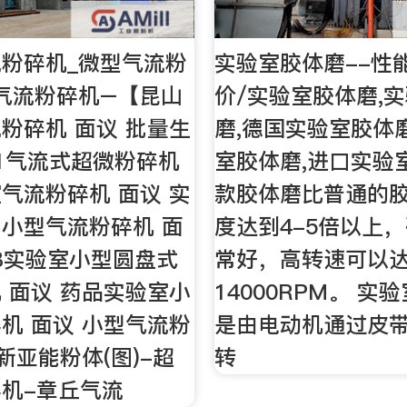
粉碎机_微型气流粉
实验室胶体磨--性
气流粉碎机–【昆山
价/实验室胶体磨,
粉碎机 面议 批量生
磨,德国实验室胶体
-01气流式超微粉碎机
室胶体磨,进口实验
气流粉碎机 面议 实
款胶体磨比普通的
小型气流粉碎机 面
度达到4-5倍以上
00B实验室小型圆盘式
常好，高转速可以
 面议 药品实验室小
14000RPM。 实
机 面议 小型气流粉
是由电动机通过皮
新亚能粉体(图)-超
转
机-章丘气流