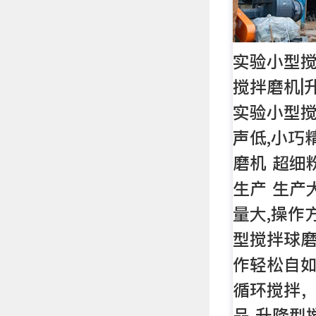
实验小型搅
搅拌磨机|
实验小型搅
声低,小巧
磨机 超细
生产 生产
量大,操作
型搅拌球磨
作轻松自如
循环搅拌
品 升降型