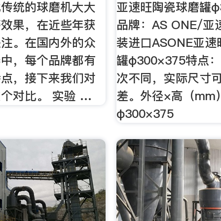
比传统的球磨机大大
亚速旺陶瓷球磨罐φ3
磨效果，在近些年获
品牌：AS ONE/亚
关注。在国内外的众
装进口ASONE亚
器中，每个品牌都有
罐φ300×375特点
特点，接下来我们对
次不同，实际尺寸
个对比。 实验 …
差。外径×高（mm
φ300×375