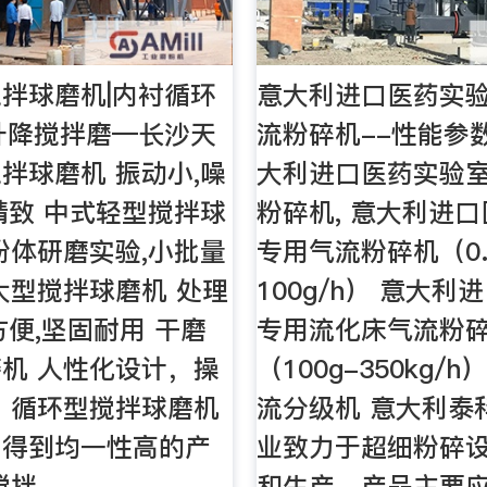
拌球磨机|内衬循环
意大利进口医药实
升降搅拌磨—长沙天
流粉碎机--性能参
拌球磨机 振动小,噪
大利进口医药实验
精致 中式轻型搅拌球
粉碎机, 意大利进
粉体研磨实验,小批量
专用气流粉碎机（0.
大型搅拌球磨机 处理
100g/h） 意大
方便,坚固耐用 干磨
专用流化床气流粉
机 人性化设计，操
（100g-350kg/
 循环型搅拌球磨机
流分级机 意大利泰
，得到均一性高的产
业致力于超细粉碎
搅拌
和生产，产品主要