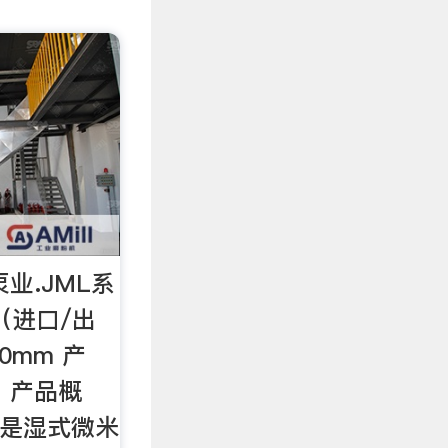
业.JML系
（进口/出
40mm 产
一、产品概
磨是湿式微米