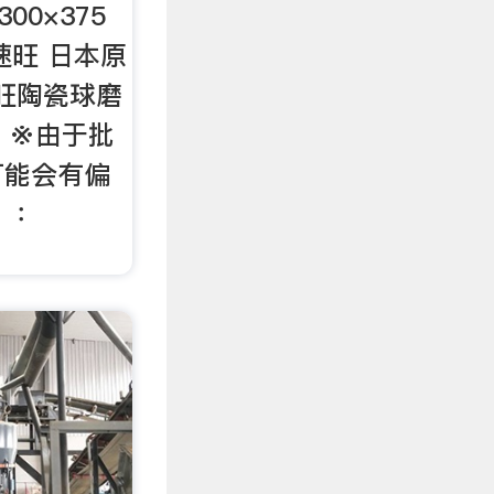
00×375
速旺 日本原
速旺陶瓷球磨
： ※由于批
可能会有偏
）：