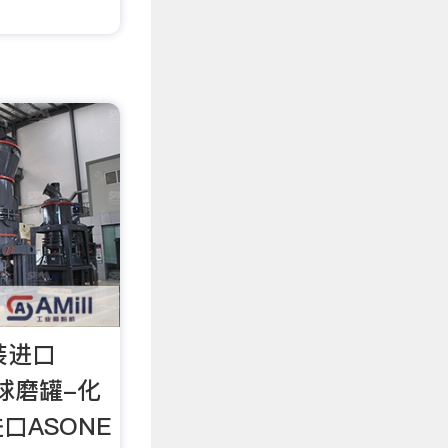
原装进口
球磨罐-化
口ASONE