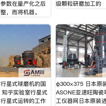
艺参数在量产化之后
级颗粒研磨加工的
调整，而将机器。
室行星式球磨机的国
φ300×375 日本
- 知乎实验室行星式
ASONE亚速旺陶瓷
用行星式运转的工作
工仪器网日本原装进