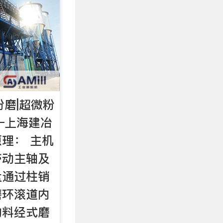
粉磨|超微粉
—上海建冶
理： 主机
带动主轴及
盘通过柱销
磨环滚道内
物料经式磨