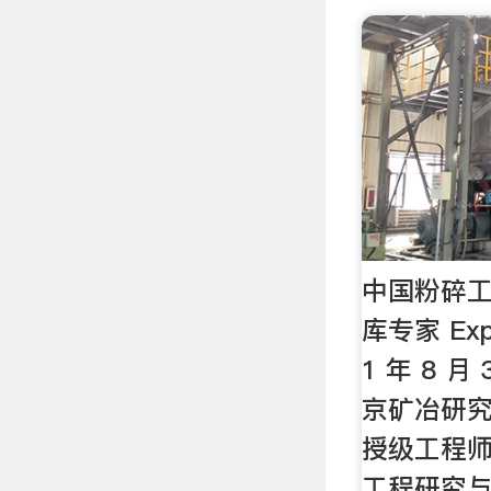
中国粉碎工
库专家 Exp
1 年 8 月
京矿冶研
授级工程师
工程研究与