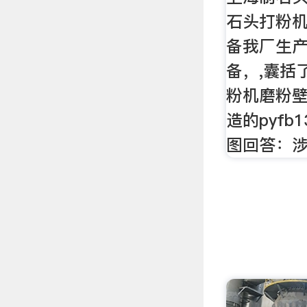
石头打粉
备我厂生
备，,囊括了
粉机磨粉
造的pyfb
图回答：