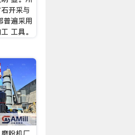
矿石开采与
都普遍采用
工 工具。
_磨粉机厂