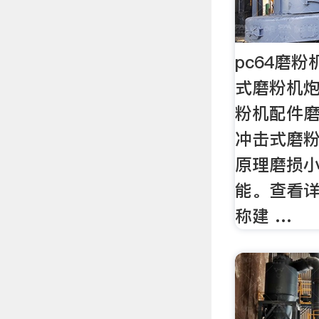
pc64磨
式磨粉机炮
粉机配件
冲击式磨
原理磨损
能。查看
称建 …