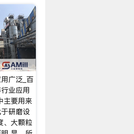
用广泛_百
碎行业应用
中主要用来
比于研磨设
度、大颗粒
明 显。所