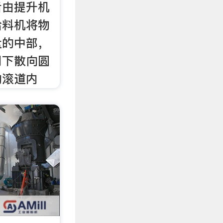
后由提升机
给料机将物
盘的中部，
用下散向圆
的滚道内