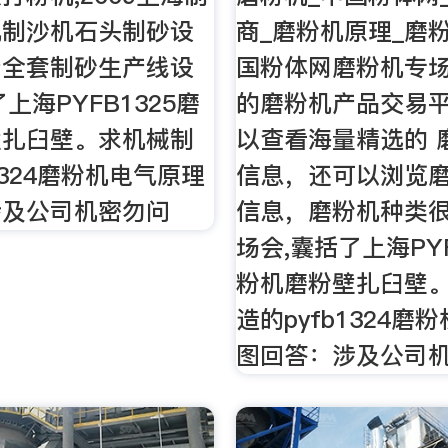
机制沙机石头制砂设
商_磨粉机原理_磨
产全套制砂生产线设
国粉体网磨粉机专
上海PYFB1325磨
的磨粉机产品交易
壁扎臼壁。求机械制
以查看海量精选的 
1324磨粉机电气原理
信息，还可以浏览
涉及公司机密勿问
信息，磨粉机种类
场会,囊括了上海PYF
粉机磨粉壁扎臼壁
造的pyfb1324磨
图回答：涉及公司