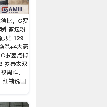
家德比，C罗
罗| 篮坛粉
 跟贴 129
绝杀+4大豪
，C罗差点掉
 68 岁泰太双
无视黑料，
 红袖说国