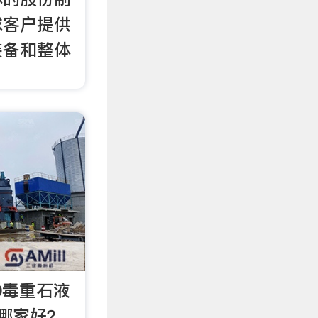
球客户提供
装备和整体
50毒重石液
哪家好？,