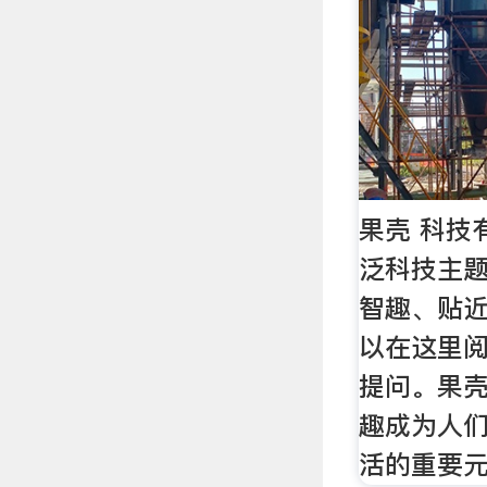
果壳 科技
泛科技主
智趣、贴
以在这里
提问。果
趣成为人
活的重要