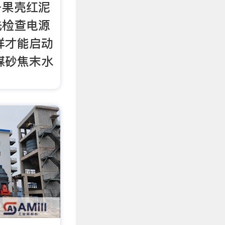
备果壳红泥
先检查电源
样才能启动
煤砂焦末水