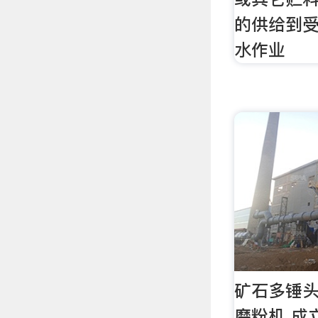
的供给到受
水作业
矿石多锤
磨粉机 成