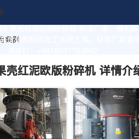
的 果壳红泥欧版粉碎机 制造厂家，我们
高价值的粉体加工系统方案。获取厂家直
请拨打：+8618037793862
果壳红泥欧版粉碎机 详情介