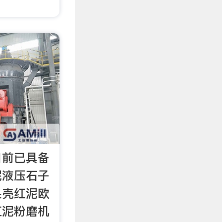
目前已具备
泥液压石子
果壳红泥欧
红泥粉磨机