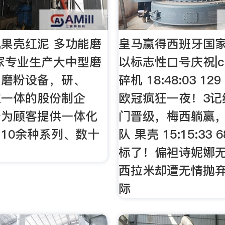
果壳红泥 多功能磨
皇马赢得西班牙国
家专业生产大中型磨
以标志性口号庆祝|c
、磨粉设备，研、
碎机 18:48:03 129
位一体的股份制企
欧冠疯狂一夜！3记
于为顾客提供一体化
门晋级，梅西躺赢
10余种系列、数十
队 果壳 15:15:33
标了！偏袒诗妮娜
西拉米却遭无情抛弃
际