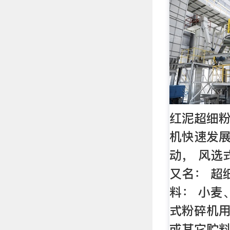
红泥超细粉
机快速发
动， 风选
又名： 超
料： 小麦
式粉碎机
或其它贮