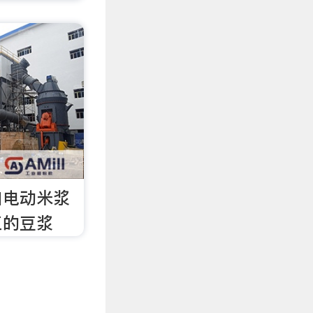
口电动米浆
工的豆浆