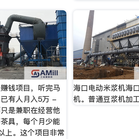
差赚钱项目，听完马
海口电动米浆机海
已有人月入5万 -
机。普通豆浆机加
师只是兼职在经营他
磨茶具，每个月少能
以上。这个项目非常