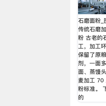
石磨面粉_
传统石磨加
粉 古老的
工，加工
保留了原粮
剂，一面
面、蒸馒头
麦加工 7
粉标准。 
的