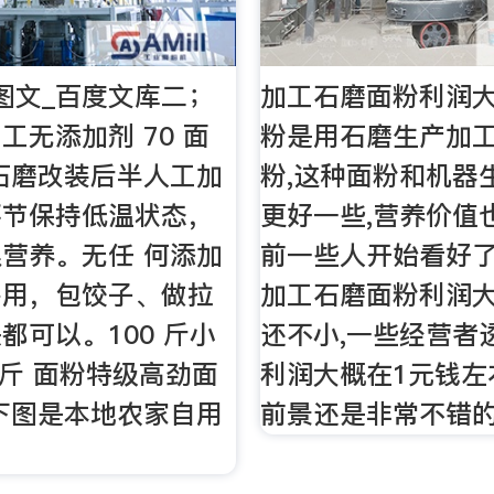
图文_百度文库二；
加工石磨面粉利润
工无添加剂 70 面
粉是用石磨生产加
石磨改装后半人工加
粉,这种面粉和机器
环节保持低温状态，
更好一些,营养价值
营养。无任 何添加
前一些人开始看好了
多用，包饺子、做拉
加工石磨面粉利润
都可以。100 斤小
还不小,一些经营者
0 斤 面粉特级高劲面
利润大概在1元钱左
下图是本地农家自用
前景还是非常不错