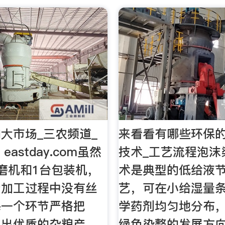
大市场_三农频道_
来看看有哪些环保
eastday.com虽然
技术_工艺流程泡沫
磨机和1台包装机，
术是典型的低给液
产加工过程中没有丝
艺，可在小给湿量
每一个环节严格把
学药剂均匀地分布
做出优质的杂粮产
绿色染整的发展方向