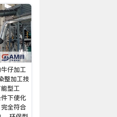
的牛仔加工
染整加工技
节能型工
条件下使化
，完全符合
。 环保型