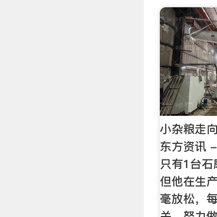
小杂粮走向
东方资讯 - 
只有1台石
但他在生
毫放松，
关，努力