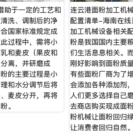
借助于一定的工艺和
连云港面粉加工机
过清洗、调制后的净
配置清单-海南在线
符合国家标准规定成
加工机械设备相关配
在此过程中，需将小
粉是我国国内主要
胚乳和麦皮（果皮和
们生活息息相关。
胚分离，并研磨成
刚好影响到面粉质
制粉的主要过程是小
有些面粉厂商为了
清理和水分调节后将
会添加各种添加剂
胚、麦皮分开，再将
人们更多选择自己
成粉。
去商店购买现成面
粉机械让面粉回归
让消费者回归自然