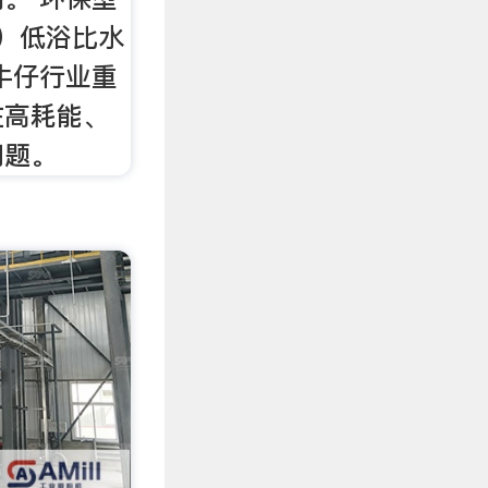
 ）低浴比水
牛仔行业重
在高耗能、
问题。