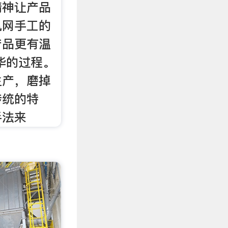
精神让产品
讯网手工的
产品更有温
华的过程。
生产，磨掉
传统的特
手法来