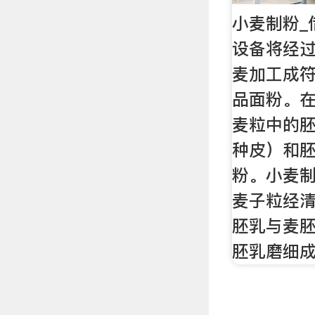
小麦制粉_
设备将经
麦加工成
品面粉。
麦粒中的
种皮）和
粉。小麦
麦子粒经
胚乳与麦
胚乳磨细