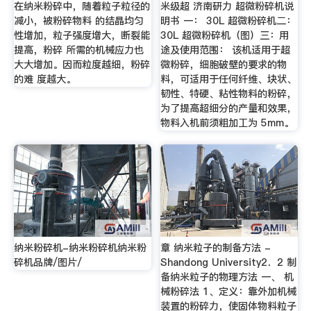
在纳米粉碎中，随着粒子粒径的
米级超 济南研力 超微粉碎机说
减小，被粉碎物料 的结晶均匀
明书 一： 30L 超微粉碎机二：
性增加，粒子强度增大，断裂能
30L 超微粉碎机（图）三：用
提高，粉碎 所需的机械应力也
途及使用范围： 该机适用于超
大大增加。因而粒度越细，粉碎
微粉碎，细胞破壁的要求的物
的难 度越大。
料，可适用于任何纤维、块状、
韧性、特硬、粘性物料的粉碎，
为了提高超细分的产量和效果，
物料入机前须粗加工为 5mm。
纳米粉碎机-纳米粉碎机纳米粉
章 纳米粒子的制备方法 -
碎机品牌/图片/
Shandong University2．2 制
备纳米粒子的物理方法 一、 机
械粉碎法 1、定义：靠外加机械
装置的粉碎力，使固体物料粒子