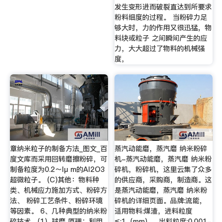
发生变形进而破裂直达到所要求
粉料细度的过程。 当粉碎力足
够大时，力的作用又很迅猛，物
料块或粒子 之间瞬间产生的应
力，大大超过了物料的机械强
度，
章纳米粒子的制备方法_图文_百
蒸汽动能磨，蒸汽磨 纳米粉碎
度文库而采用回转磨擦粉碎，可
机-蒸汽动能磨，蒸汽磨 纳米粉
制备粒度为0.2～lμ m的Al2O3
碎机，粉碎机，这里云集了众多
超微粒子。 (C)其他：物料种
的供应商，采购商，制造商。这
类、机械应力施加方式、粉碎方
是蒸汽动能磨，蒸汽磨 纳米粉
法、 粉碎工艺条件、粉碎环境
碎机的详细页面。品牌:流能，
等因素。 6、几种典型的纳米粉
适用物料:煤渣，进料粒度
碎技术 （1）球磨 原理：利用
≤:1（mm），出料粒度:0.001-