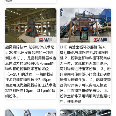
标准
超微粉碎技术_超微粉碎技术是
LHE 实验室循环砂磨机(纳米
近20年迅速发展起来的一项高
磨)_粉碎,气流粉碎机,超微粉碎
新技术 [1] ，是指利用机器或者
机 2、粉碎室和物料循环筒集成
流体动力的途径将0.5~5mm的
为一体，实现物料无泵自循环，
物料颗粒粉碎微米甚纳米级
可对物料进行循环粉碎。 3、粉
（5~25）的过程，一般的粉碎
碎室内可使用微小的磨球即研磨
技术只能使物料粒径为45μm，
珠作为粉碎介质。 4、配备变频
而运用现代超微粉碎加工技术能
器的粉碎转子可以实现无极变
将物料粉碎10μm，甚1μm的超
速，可将物料粉碎纳米级。 5、
细粉体。
粉碎室部件采用精细陶瓷耐磨材
料，使用寿命