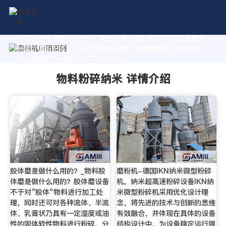
作为专业的 物料粉碎纳米 制造厂家，我们致力于为您量身定
制高价值的粉体加工系统方案。获取厂家直销报价及技术支
持，请拨打：+8618037793862
物料粉碎纳米 详情介绍
胶体磨是做什么用的？_物料胶
磨粉机-德国IKN纳米微型粉碎
体磨是做什么用的？胶体磨设备
机，纳米超高速粉碎设备IKN纳
不于对“胶体”物料进行加工处
米微型粉碎机采用优化设计理
理，同时还可对各种流体、半流
念，将先进的技术与创新的思维
体、乳膏状乃具有一定湿度或油
有效融合，并体现在具体的设备
性的固体软性物料进行粉碎、分
结构设计中，为设备稳定运行提