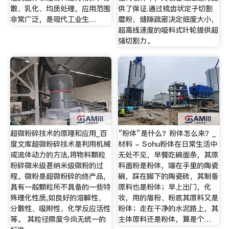
散、乳化、均质处理，应用范围
供了保证.通过梳齿状定子切割
非常广泛，是现代工业生…
磨粉，缝隙疏密决定细度大小，
超高线速度的吸料式叶轮提供超
强切割力。
超微粉碎技术的原理和应用_百
“粉体”是什么？粉体怎么来？_
度文库超微粉碎技术是利用机械
材料 - Sohu粉体在日常生活中
或流体动力的方法,将物料颗粒
无处不见，早餐吃碗面条，其原
粉碎微米级甚纳米级微粉的过
料面粉是粉体，端在手里的陶瓷
程。微粉是超微粉碎的终产品,
碗，踩在脚下的陶瓷砖，其制备
具有一般颗粒所不具备的一些特
原料也是粉体；早上出门，化
殊理化性质,如良好的溶解性、
妆，用的眉粉、粉底其原料又是
分散性、吸附性、化学反应活性
粉体；走在干净的水泥路上，其
等。 其粒径限度今尚无统一的
主体原料还是粉体，算是个…