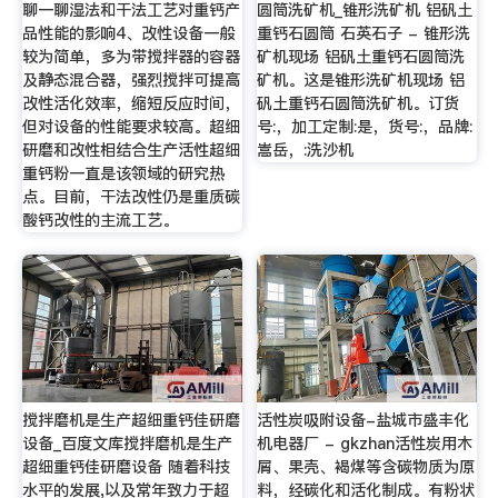
聊一聊湿法和干法工艺对重钙产
圆筒洗矿机_锥形洗矿机 铝矾土
品性能的影响4、改性设备一般
重钙石圆筒 石英石子 - 锥形洗
较为简单，多为带搅拌器的容器
矿机现场 铝矾土重钙石圆筒洗
及静态混合器，强烈搅拌可提高
矿机。这是锥形洗矿机现场 铝
改性活化效率，缩短反应时间，
矾土重钙石圆筒洗矿机。订货
但对设备的性能要求较高。超细
号:，加工定制:是，货号:，品牌:
研磨和改性相结合生产活性超细
嵩岳，:洗沙机
重钙粉一直是该领域的研究热
点。目前，干法改性仍是重质碳
酸钙改性的主流工艺。
搅拌磨机是生产超细重钙佳研磨
活性炭吸附设备-盐城市盛丰化
设备_百度文库搅拌磨机是生产
机电器厂 - gkzhan活性炭用木
超细重钙佳研磨设备 随着科技
屑、果壳、褐煤等含碳物质为原
水平的发展,以及常年致力于超
料，经碳化和活化制成。有粉状