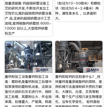
细重质碳酸 钙超细研磨设备工
（粒径为10～50微米）和颗粒
艺的研究开发,不断地开发出工
状（粒径为0.4～2.4毫米）两
艺性价比高的超细搅拌研磨设备
种。通性是多孔 ，比表面积
产 品,全新的超细研磨设计工艺
大。
流程,能将碳酸钙研磨到 6000-
10000 目以上,大型搅拌研磨
机生产
重钙粉加工设备重钙粉加工设
重钙和轻钙的区别是什么？_桂
备：磨粉机是重钙粉加工处理中
林重钙是重质碳酸钙的简称，是
较常使用的磨粉机设备，这款设
用机械方法直接粉碎天然的方解
备对大块的石灰石进行中、细碎
石、大理石、白垩、贝壳等制
加工处理，其磨粉比大、作业效
得。整个生产过程只发生物理变
率高，处理量大，产能高，耗能
化，没有化学变化。 轻钙是轻
低，运行稳定可靠，可控性和灵
质碳酸钙的简称，又叫做沉淀碳