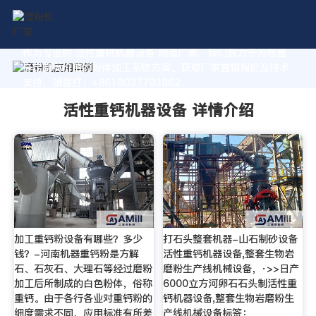
作为专业的 活性重钙机器设备 制造厂家，我们致力于为您量
身定制高价值的粉体加工系统方案。获取厂家直销报价及技术
支持，请拨打：+8618037793862
活性重钙机器设备 详情介绍
加工重钙粉设备有哪些？多少
打石头整套机器-山石制砂设备
钱？-河南机器重钙粉是方解
活性重钙机器设备,整套生物岩
石、石灰石、大理石等经过磨粉
磨粉生产线机械设备，·>>日产
加工后所制成的白色粉体，俗称
6000立方河卵石石头制活性重
重钙。由于各行各业对重钙粉的
钙机器设备,整套生物岩磨粉生
细度需求不同，应用标准有所差
产线机械设备标签：