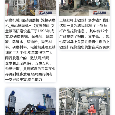
研磨机械_振动研磨机_滚桶研磨
上银丝杆上银丝杆多少钱？我们
机_离心研磨机–【文登银玛 文
这里一共为您找到25个上银丝
登银玛研磨设备厂于1996年成
杆产品报价信息 ，其中有12个
立,以研磨机械、光亮剂、研磨
产品提供了报价，其中低。，您
液、除腊水、除油粉、抛光材
也可以马上免费注册提供您的上
料、研磨材料、电镀前处理及精
银丝杆报价给您的潜在采购买家
细化工为主体.多年来得到广大
同行及客户的一致认同,银玛一
致本着,坦诚相待、互惠互利、
锐意进取、共创辉煌的宗旨在业
界得到稳步发展.银玛商行拥有
一支经验丰富,综合能力