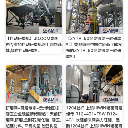
【自动研磨机】JD.COM是国
【ZYTR-50金浆银浆三辊研磨
内专业的自动研磨机网上购物商
机】欢迎前来中国供应商了解发
城,提供自动研磨机
布的ZYTR-50金浆银浆三辊研
磨机!
研磨网-研磨专家-贵州地区棕
1204丝杆 上银HIWIN精密研磨
刚玉企业观望情绪渐起1 天前研
螺母 R12-4B1-FSW R12-
磨网,研磨,金刚石,碳化硅, 刚玉,
4C1 欢迎前来网实力旺铺，选
超硬材料, 环氧树脂,酚醛树脂,
购1204丝杆 上银HIWIN精密研