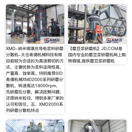
XMD-纳米银填充导电浆料研磨
【磨豆浆研磨机】JD.COM是
分散机-太仓希德机械科技有限
国内专业的磨豆浆研磨机网上购
目前较为合适的为高速剪切的方
物商城,提供磨豆浆研磨机
式，主要优势为浆料适用性高、
产量高、效率高。特别推荐SID
希德机械XMD2000系列研磨分
散机，转速高达18000rpm，
先研磨后分散，解决团聚问题，
还原纳米粒径，得到多家厂家的
认可和信任。五、XMD2000系
列研磨分散机特点