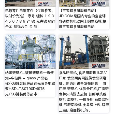
电镀零件电镀零件（仅供参考，
【宝宝辅食研磨机电动】
以时价为准） 序号 镀种 1 2 3
JD.COM是国内专业的宝宝辅
4 5 6 7 8 9 锌 镍 光亮镍 铜锌
食研磨机电动网上购物商城,提
合金 铜锡合金 金 银
供宝宝辅食研磨机电动
纳米研磨机-玻璃研磨机一看便
食品研磨机_食品研磨机批发//
知-中玻网 - glass 产品名
厂家 食品商务网提供食品研磨
称/KG罐装优等品调光膜导电银
机。新通用设备发布信息： 骨
浆HSD-TS0790D4975
泥磨 研磨机 优质骨泥机,厂家研
元/KG罐装优等品中
发芋头清洗去皮机 新鲜芋头脱
皮机 磨皮机 一机多用,石磨磨粉
机 石磨面粉机 全风运上料 双磨
三层研磨面粉机,等。