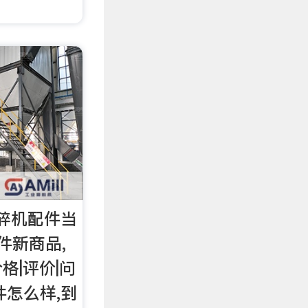
碎机配件当
件新商品,
格|评价|问
件怎么样,到