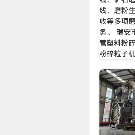
线、磨粉
收等多项
务。 瑞安
营塑料粉碎
粉碎粒子机