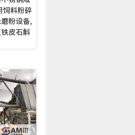
用饲料粉碎
磨粉设备,
豆铁皮石斛