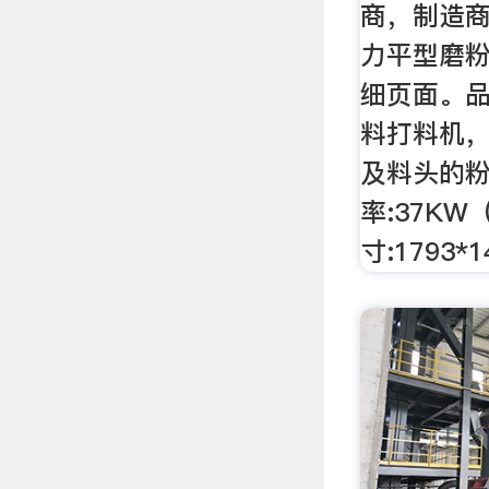
商，制造
力平型磨粉
细页面。品
料打料机，
及料头的
率:37K
寸:1793*