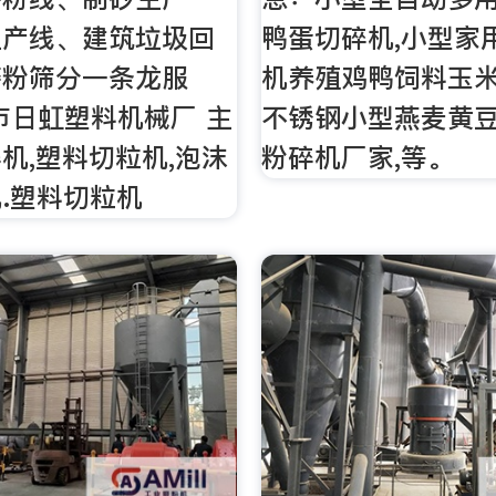
生产线、建筑垃圾回
鸭蛋切碎机,小型家
磨粉筛分一条龙服
机养殖鸡鸭饲料玉米
市日虹塑料机械厂 主
不锈钢小型燕麦黄
机,塑料切粒机,泡沫
粉碎机厂家,等。
.塑料切粒机