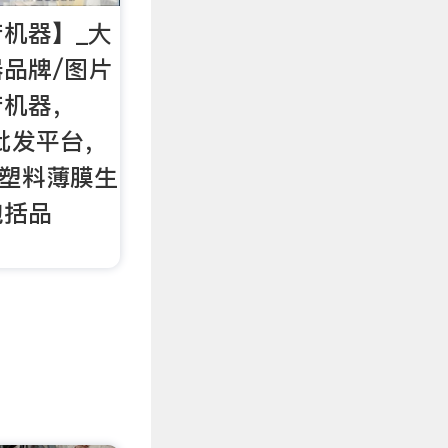
机器】_大
品牌/图片
产机器，
购批发平台，
棚塑料薄膜生
包括品