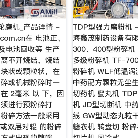
轮磨机_产品详情 -
TDP型强力磨粉机 
r.com.cn在 电池正、
海鑫茂制药设备有限
 及电池回收等 生产
300、400型粉碎机 
都离不开烧结，烧结
多级粉碎机 TF-7
成块状或颗粒状，在
粉碎机 WLF低温
粉碎或机械粉碎时一
中药配方颗粒无尘生
在 2毫米 以 下，因
切药机 蜜丸机 TD
必须进行预粉碎打
机 JD型切断机 中
的粉碎方法一般采用
线 GW型动态丸粒
 或双层对辊 的粉碎
糖衣机 转盘切 粉碎
种方式出现的弊端
切片机 风冷式