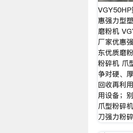
VGY50
惠强力型塑
磨粉机 VG
厂家优惠强
东优质磨粉机
粉碎机 爪
争对硬、
回收再利
用设备；
爪型粉碎
刀强力粉