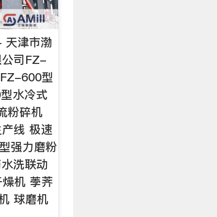
- 天津市渤
公司FZ-
FZ-600型
00型水冷式
涡流粉碎机
产线 极速
P型强力磨粉
药水洗联动
干燥机 荸荠
机 球磨机