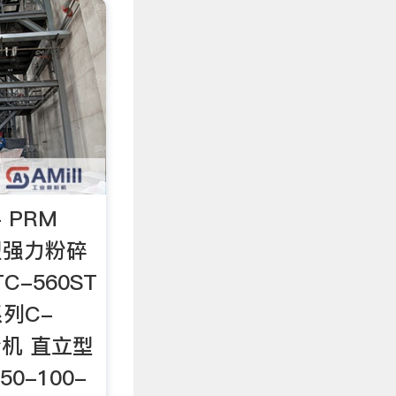
 PRM
型强力粉碎
C-560ST
列C-
筛粉机 直立型
0-100-