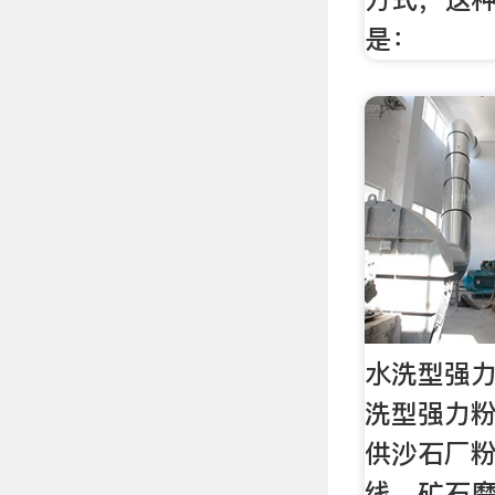
是：
水洗型强力
洗型强力粉
供沙石厂
线、矿石