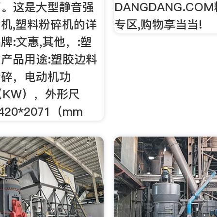
商。这是大型静音强
DANGDANG.CO
机,塑料粉碎机的详
专区,购物享当当!
牌:文惠,其他，:塑
产品用途:塑胶边料
粉碎，电动机功
W（KW），外形尺
1420*2071（mm