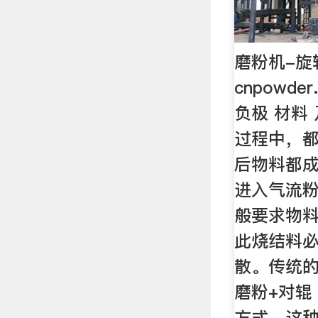
磨粉机-旋
cnpowde
负极 材料
过程中，
后物料都
进入气流
般要求物料
此烧结料
散。传统
磨粉+对辊
方式，这