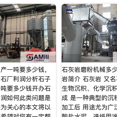
生产一吨要多少钱，
石灰岩磨粉机械多
砂石厂利润分析石子
岩简介 石灰岩 又名
一吨要多少钱开办石
生物沉积、化学沉
利润如何此类问题是
成 是一种典型的沉
较为关心的本文将以
加工后 用途尤为广
答希望对您有一定帮
酸盐水泥、造纸用