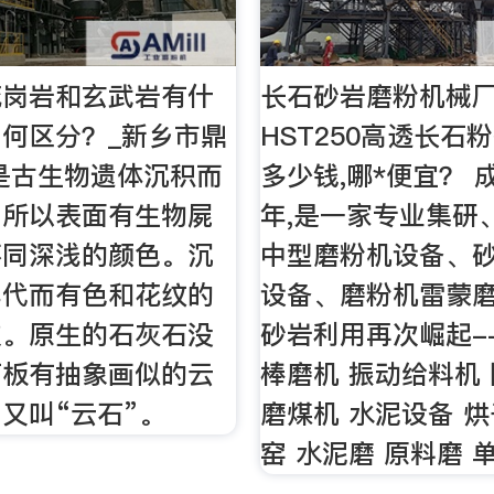
花岗岩和玄武岩有什
长石砂岩磨粉机械厂
何区分？_新乡市鼎
HST250高透长石
是古生物遗体沉积而
多少钱,哪*便宜？ 成
。所以表面有生物屍
年,是一家专业集研
不同深浅的颜色。沉
中型磨粉机设备、
年代而有色和花纹的
设备、磨粉机雷蒙
次。原生的石灰石没
砂岩利用再次崛起-
石板有抽象画似的云
棒磨机 振动给料机
又叫“云石”。
磨煤机 水泥设备 烘
窑 水泥磨 原料磨 