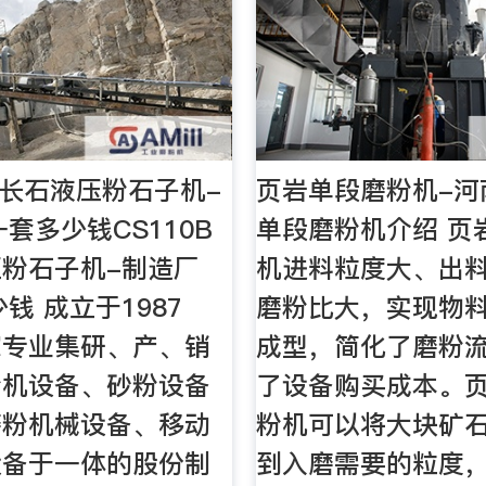
B正长石液压粉石子机-
页岩单段磨粉机-河
一套多少钱CS110B
单段磨粉机介绍 页
粉石子机-制造厂
机进料粒度大、出
钱 成立于1987
磨粉比大，实现物
家专业集研、产、销
成型，简化了磨粉
粉机设备、砂粉设备
了设备购买成本。
磨粉机械设备、移动
粉机可以将大块矿
设备于一体的股份制
到入磨需要的粒度