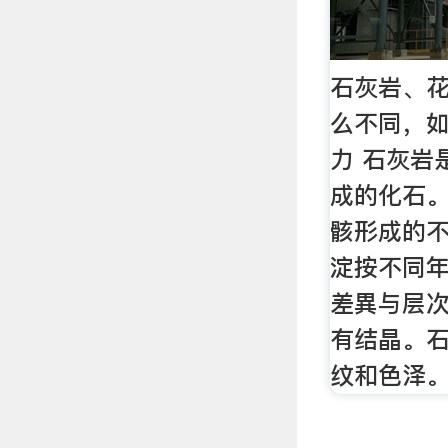
石灰岩、
么不同，如
力 石灰岩
成的化石
骸形成的
淀按不同
差異与层
有结晶。
纹和色泽。