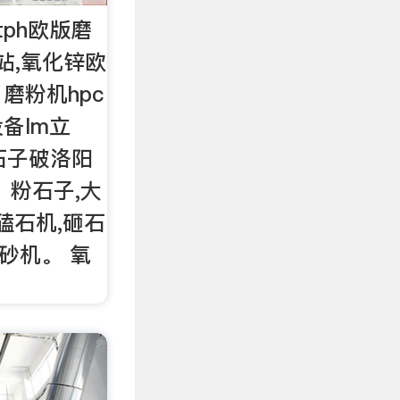
tph欧版磨
粉站,氧化锌欧
。磨粉机hpc
备lm立
石子破洛阳
 粉石子,大
磕石机,砸石
粉砂机。 氧