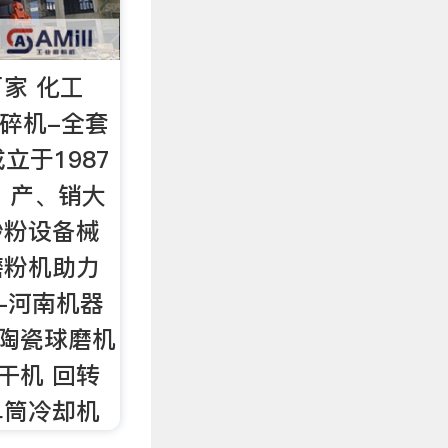
家 化工
粉碎机-全套
立于1987
、产、销大
砂粉设备械
磨粉机助力
-河南机器
 陶瓷球磨机
干机 回转
单筒冷却机