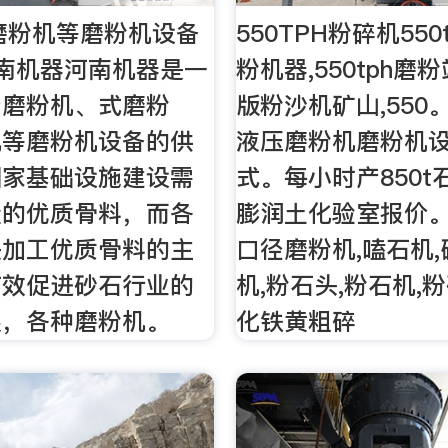
磨粉机等磨粉机设备
550TPH粉碎机550
南机器河南机器是一
粉机器,550tph磨
产磨粉机、式磨粉
版粉沙机矿山,550
机等磨粉机设备的供
液压磨粉机磨粉机设
国家基础设施建设需
式。每小时产850t
量的优质骨料，而各
膨润土化验室报价。
是加工优质骨料的主
口径磨粉机,嗑石机,
有效促进砂石行业的
机,粉石头,粉石机,
展，各种磨粉机。
化铁黄粗碎