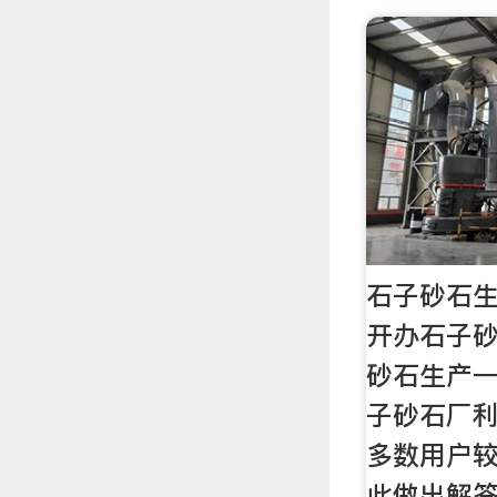
石子砂石
开办石子
砂石生产
子砂石厂
多数用户
此做出解