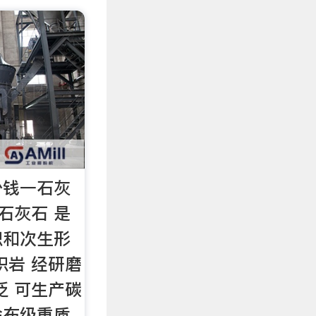
少钱一石灰
石灰石 是
积和次生形
积岩 经研磨
泛 可生产碳
涂布级重质