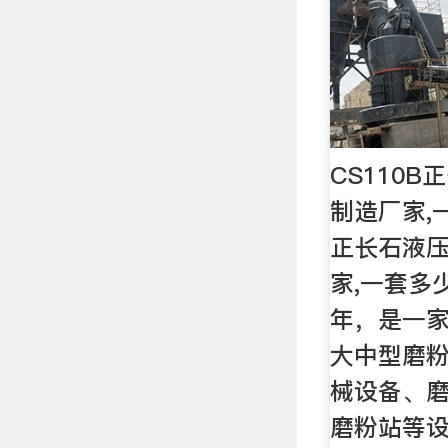
CS110
制造厂家,
正长石液压
家,一套多少
年，是一
大中型磨
械设备、
磨粉站等