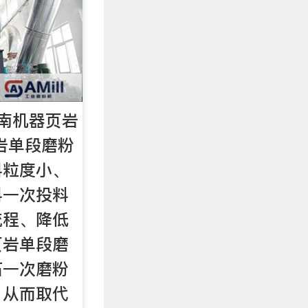
南机器页岩
岩单段磨粉
料粒度小、
料一次投料
流程、降低
页岩单段磨
石一次磨粉
，从而取代