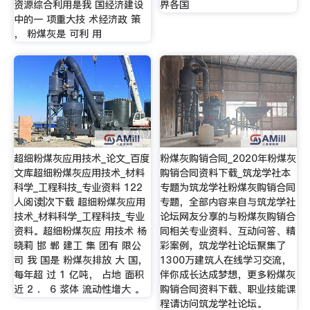
资源综合利用是我 国经济建设
界各国
中的一 项重大技 术经济政 策
， 粉煤灰是 可利 用
超细粉煤灰应用技术_论文_百度
粉煤灰购销合同_2020年粉煤灰
文库超细粉煤灰应用技术_材料
购销合同资料下载_筑龙学社本
科学_工程科技_专业资料 122
专题为筑龙学社粉煤灰购销合同
人阅读|次下载 超细粉煤灰应用
专题，全部内容来自与筑龙学社
技术_材料科学_工程科技_专业
论坛网友分享的与粉煤灰购销合
资料。超细粉煤灰应 用技术 杨
同相关专业资料、互动问答、精
晓莉 邯 郸 建工 集 团有 限公
彩案例，筑龙学社论坛聚集了
司 我 国是 粉煤灰排放 大 国，
1300万建筑人在线学习交流，
每年超 过 1 亿吨， 占地 面积
伴你成长达成梦想，更多粉煤灰
近 2 ． 6 浆体 流动性增大 。
购销合同资料下载、职业技能课
程请访问筑龙学社论坛。