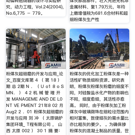
动偏转燃烧器的设计与实验研
煤灰部品部件，壮大先进无机非
究，动力工程，Vol.24(2004),
金属材料、复1.79万元，年均
No.6,775 － 779。
上缴增值税为681.6合材料和超
细粉煤灰生产性
粉煤灰超细磨的开发与应用_论
粉煤灰的优化加工粉煤灰是一种
文_百度文库第 4 （ 第 18 ）
活性矿物质细粉资源。研究表
期 总 2期 N ．（ U o1 8 o S
明，粉煤灰粉煤灰粉磨的细度不
MN． ） 4 2 机 械 管 理 开
同，对硅酸盐水化产物的影响也
发 MANAGEME AND DE L0
不同，细度愈细，其活性亦愈
NT VE PMENT 21年8 02 月
高。 同时，由于粉煤灰加工粉
Aug2 2 ．01 粉煤灰超细磨的
煤灰中玻璃微珠在细粒径范围内
开发与应用 刘 冲 （ 太原锅炉
相对富集，致使细灰的需水量比
集团环境_ T程有限公司 ， 山
亦比粗灰的要少。 。为确保掺
西 太原 002 ） 30 1 摘 要：
粉煤灰的混凝土制品的质量，世