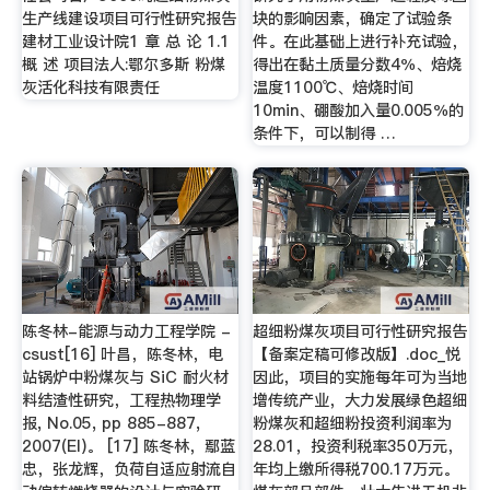
生产线建设项目可行性研究报告
块的影响因素，确定了试验条
建材工业设计院1 章 总 论 1.1
件。在此基础上进行补充试验，
概 述 项目法人:鄂尔多斯 粉煤
得出在黏土质量分数4％、焙烧
灰活化科技有限责任
温度1100℃、焙烧时间
10min、硼酸加入量0.005％的
条件下，可以制得 …
陈冬林-能源与动力工程学院 -
超细粉煤灰项目可行性研究报告
csust[16] 叶昌，陈冬林，电
【备案定稿可修改版】.doc_悦
站锅炉中粉煤灰与 SiC 耐火材
因此，项目的实施每年可为当地
料结渣性研究，工程热物理学
增传统产业，大力发展绿色超细
报, No.05, pp 885-887,
粉煤灰和超细粉投资利润率为
2007(EI)。 [17] 陈冬林，鄢蓝
28.01，投资利税率350万元，
忠，张龙辉，负荷自适应射流自
年均上缴所得税700.17万元。