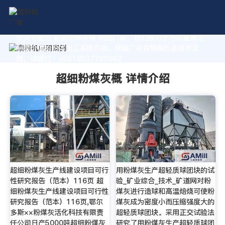
作为专业的 超细粉煤灰概 制造厂家，我们致力于为您量身定
制高价值的粉体加工系统方案。获取厂家直销报价及技术支
持，请拨打：+8618037793862
超细粉煤灰概 详情介绍
超细粉煤灰生产线建设项目可行
用粉煤灰生产超轻质球团块的试
性研究报告（范本）116页 超
验_矿业综合_技术_矿道网对粉
细粉煤灰生产线建设项目可行性
煤灰进行造球和高温焙烧可使粉
研究报告（范本）116页,鄂尔
煤灰成为密度小而压缩强度大的
多斯××粉煤灰活化科技有限责
超轻质球团块。采用正交试验法
任公司日产5000吨超细粉煤灰
研究了用粉煤灰生产超轻质球团