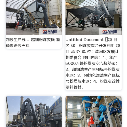
制砂生产线 - 超细粉煤灰概 新
Untitled Document []项 目
疆修路砂石料
名 称：粉煤灰综合开发利用 项
目 承 办 单 位：清河区发展计
划委员会 项目内容：1、年产
5000万块粉煤灰空心烧结砖；
2、超细法生产早强标号粉煤灰
水泥；3、预均化湿法生产低标
号粉煤灰水泥；4、粉煤灰改性
塑料管材。