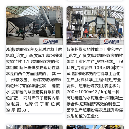
浅谈超细粉煤灰及其对混凝土的
超细粉煤灰的性能与工业化生产
影响_论文_百度文库1 超细粉煤
_论文_百度文库超细粉煤灰的性
灰的特性 1.1 超细粉煤灰的化
能与工业化生产_材料科学_工程
学组成 超细粉煤灰物理活性基
科技_专业资料 136人阅读|次下
本是由两个方面组成的。 其 一
载 超细粉煤灰的性能与工业化
， 形态效应。 粉煤灰玻璃微珠
生产_材料科学_工程科技_专业
颗粒所特有的物理性状， 能使
资料。超细粉煤灰(比表面积为
水 泥颗粒的絮凝结构解絮和颗
700～1000m^2／kg)是一种
粒扩散， 同时降低了结构内部
高功能性的水泥混合材和混凝土
的 黏度， 也降 低 了 颗 粒 间
掺合料,应用经济高效的制备工
的 摩 擦 力 。
艺来生产超细粉煤灰是提升粉煤
灰附加值的工业化