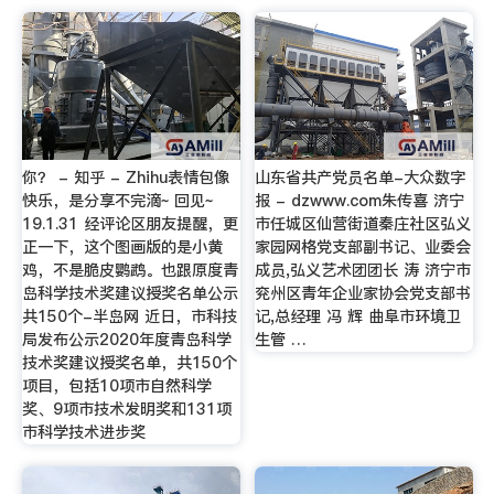
你？ - 知乎 - Zhihu表情包像
山东省共产党员名单-大众数字
快乐，是分享不完滴~ 回见~
报 - dzwww.com朱传喜 济宁
19.1.31 经评论区朋友提醒，更
市任城区仙营街道秦庄社区弘义
正一下，这个图画版的是小黄
家园网格党支部副书记、业委会
鸡，不是脆皮鹦鹉。也跟原度青
成员,弘义艺术团团长 涛 济宁市
岛科学技术奖建议授奖名单公示
兖州区青年企业家协会党支部书
共150个-半岛网 近日，市科技
记,总经理 冯 辉 曲阜市环境卫
局发布公示2020年度青岛科学
生管 …
技术奖建议授奖名单，共150个
项目，包括10项市自然科学
奖、9项市技术发明奖和131项
市科学技术进步奖