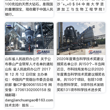
100克拉的天然大钻石。是我国
沙 ’+,,+0 $ 04 中 南 大 学 资
的重要国宝，现收藏于中国人民
源 加 工 与 生 物 工 程 学 院 !
银行。
山东省人民政府办公厅 关于公
2020年度青岛科学技术奖建议
布泰山产业领军人才名单的通知
授奖名单公示 共150个-半岛网
山东 省人民政府办公厅 2017
近日，市科技局发布公示2020
年 12 月 12 日印发 主办单
年度青岛科学技术奖建议授奖名
位：中国共产党烟台市委员会组
单，共150个项目，包括10项
织部 鲁ICP备09061553号 网
市自然科学奖、9项市技术发明
安备：37061302000158 投
奖和131项市科学技术进步奖
稿邮箱：
dangjianchuangao@163.com
技术支持：胶东 …