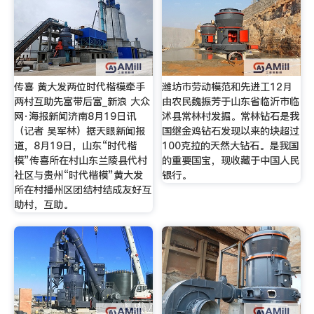
传喜 黄大发两位时代楷模牵手
潍坊市劳动模范和先进工12月
两村互助先富带后富_新浪 大众
由农民魏振芳于山东省临沂市临
网·海报新闻济南8月19日讯
沭县常林村发掘。常林钻石是我
（记者 吴军林）据天眼新闻报
国继金鸡钻石发现以来的块超过
道，8月19日，山东“时代楷
100克拉的天然大钻石。是我国
模”传喜所在村山东兰陵县代村
的重要国宝，现收藏于中国人民
社区与贵州“时代楷模”黄大发
银行。
所在村播州区团结村结成友好互
助村，互助。