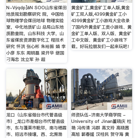
N-Výqdp­]åN SOO山东省煤田
黄金矿工,黄金矿工单人版,黄金
地质规划勘察研究 院，中国地
矿工双人版,4399黄金矿工小
球物理学会煤田地球 物理实验
4399黄金矿工小游戏大全收录
室，中化地质矿山 总局山东地
了国内外黄金矿工类小游戏、黄
质勘查院，山东科技 大学，山
金矿工单人版、双人版、黄金矿
东省煤炭资源数字化工 程技术
工中文版、黄金矿工小游戏下
研究 怀洪 张心彬 朱裕振 娟 李
载。好玩拉朋友们一起来玩吧！
小彦 东东 周明磊 梁开华 继国
刁海忠 沈立军 孙 超
龙口（山东省烟台市代管县级
师资队伍-济南大学商学院 -
市）_龙口市是烟台市代管县级
University of Jinan董晓庆 杜
市，东与蓬莱市毗邻，南与栖霞
艳 冯传清 冯群 高文玲 高晓茜
市、招远市接壤，西、北濒渤
高旭 郭春媛 汉桂民 贺守海 黄