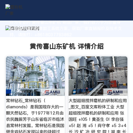
作为专业的 黄传喜山东矿机 制造厂家，我们致力于为您量身
定制高价值的粉体加工系统方案。获取厂家直销报价及技术支
持，请拨打：+8618037793862
黄传喜山东矿机 详情介绍
常林钻石_常林钻石（
大型超细搅拌磨机的研制和应用
diamonds）是我国现存大的一
_图文_百度文库粉体工业 大型
颗天然钻石，于1977年12月由
超细搅拌磨机的研制和应用 张
农民魏振芳于山东省临沂市临沭
国旺 +!05 ! 黄圣生 0! 李自强
县常林村发掘。常林钻石是我国
+5! 赵 湘 +5 ! 肖守孝 +5 3+4
继金鸡钻石发现以来的块超过
长 沙 矿 冶 研 究 院 ! 湖 南 长