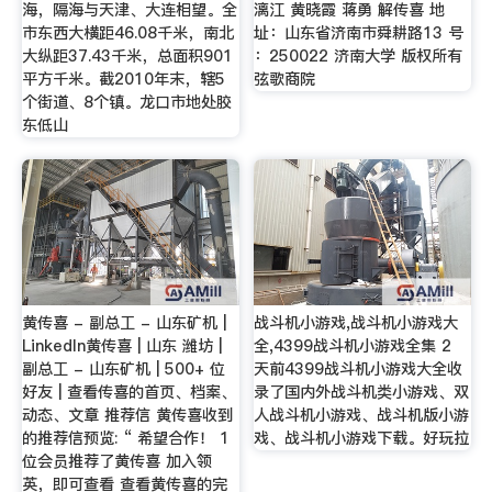
海，隔海与天津、大连相望。全
漓江 黄晓霞 蒋勇 解传喜 地
市东西大横距46.08千米，南北
址：山东省济南市舜耕路13 号
大纵距37.43千米，总面积901
：250022 济南大学 版权所有
平方千米。截2010年末，辖5
弦歌商院
个街道、8个镇。龙口市地处胶
东低山
黄传喜 - 副总工 - 山东矿机 |
战斗机小游戏,战斗机小游戏大
LinkedIn黄传喜 | 山东 潍坊 |
全,4399战斗机小游戏全集 2
副总工 - 山东矿机 | 500+ 位
天前4399战斗机小游戏大全收
好友 | 查看传喜的首页、档案、
录了国内外战斗机类小游戏、双
动态、文章 推荐信 黄传喜收到
人战斗机小游戏、战斗机版小游
的推荐信预览: “ 希望合作！ 1
戏、战斗机小游戏下载。好玩拉
位会员推荐了黄传喜 加入领
英，即可查看 查看黄传喜的完