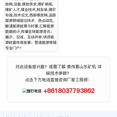
炭网,设备,煤炭供求,煤矿新闻,
煤矿人才,煤业技术,校友录,煤价
旬报,技术论文,西部煤炭网,追踪
能源领域前沿技术、热点动态,
解读能源政策与时事,汇聚能源
数据统计,传播全球能源资讯；
展示、交流、互动并举,讲述能
源财富传奇故事；营造能源领域
专业门户！
对此设备感兴趣？或需了解 黄传喜山东矿机 详
细技术参数？
点击下方电话直接咨询厂家工程师：
+8618037793862