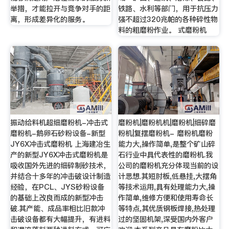
举措，才能拉开与竞争对手的距
铁路、水利等部门，用于抗压力
离，形成差异化的服务。
强不超过320兆帕的各种碎性物
料的粗磨粉作业。 式磨粉机
振动给料机超细磨粉机-冲击式
磨粉机|磨粉机机|磨粉机|细碎磨
磨粉机-鹅卵石砂粉设备-新型
粉机|复摆磨粉机- 磨粉机磨粉
JY6X冲击式磨粉机 上海建冶生
能力大,操作简单,是整个矿山碎
产的新型JY6X冲击式磨粉机是
石行业中具代表性的磨粉机.我
吸收国外先进的细碎制砂技术，
公司的磨粉机充分体现当前的设
并结合十多年的冲击破设计制造
计思想.其短肘板,低悬挂,大摆角
经验，在PCL、JYS砂粉设备
等技术运用,具有处理能力大,操
的基础上改良而成的新型冲击
作简单,维修方便和使用寿命长
破.其产能、成品率相比旧款冲
等特点,其优质钢板焊接,热处理
击破设备都有大幅提升，有进料
过的坚固机架,深受国内外客户