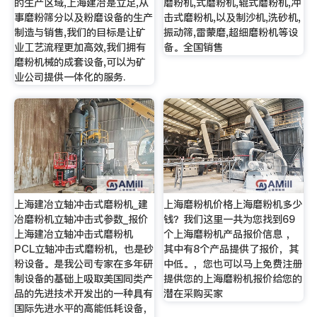
的生产区域,上海建冶是立足,从
磨粉机,式磨粉机,辊式磨粉机,冲
事磨粉筛分以及粉磨设备的生产
击式磨粉机,以及制沙机,洗砂机,
制造与销售,我们的目标是让矿
振动筛,雷蒙磨,超细磨粉机等设
业工艺流程更加高效,我们拥有
备。全国销售
磨粉机械的成套设备,可以为矿
业公司提供一体化的服务.
上海建冶立轴冲击式磨粉机_建
上海磨粉机价格上海磨粉机多少
冶磨粉机立轴冲击式参数_报价
钱？我们这里一共为您找到69
上海建冶立轴冲击式磨粉机
个上海磨粉机产品报价信息 ，
PCL立轴冲击式磨粉机，也是砂
其中有8个产品提供了报价，其
粉设备。是我公司专家在多年研
中低。，您也可以马上免费注册
制设备的基础上吸取美国同类产
提供您的上海磨粉机报价给您的
品的先进技术开发出的一种具有
潜在采购买家
国际先进水平的高能低耗设备，