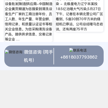
设备批发|制造|供应商-中国制造
染 - 北极星电力辽宁本溪投
企业黄页频道为您搜索到清洗设
18.5亿治理大气污染,5月27日
备生产厂家的工商注册年份、员
下午，记者在本钢北营公司厂区
工人数、年生产量、年营业额、
看到，5座30到70平方米的烧
信用记录、和质量认证证书等相
结机已停运，公司总经理马忠岩
关企业信息。为您采购清洗设备
说，还有两座75平方
产品，提供供求信息、交易记录
等企业 …
微信咨询 (同手
+8618037793862
机号)
铁岭石英砂厂家-辽宁省口碑好
粉碎设备批发_粉碎设备供应_粉
的石英砂供应商是哪家-书生商
碎设备厂家 - 网络114粉碎设
贸 书生商贸平台提供铁岭石英
备频道为您提供各种。准确、全
砂厂家-辽宁省口碑好的石英砂
面的粉碎设备信息,尽在网络
供应商是哪家,这里云集了众多
114。