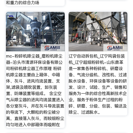
和重力的综合力场
mc-粉碎机除尘器_磨粉机除尘
辽宁自动拆包机_辽宁吨袋包装
器-泊头市清源环保设备有限公
机_辽宁超细粉碎机-山东鼎革
司粉碎机除尘器工作原理 粉碎
是一家集各种粉碎机、研磨设
机除尘器主要由上箱体、中箱
备、气流分级机、改性机、过滤
体、灰斗、进风均流装置、支
脱水设备、环保设备等设备的研
架,滤袋及喷吹装置，卸灰装
发、设计、试验、生产、销售和
置、防爆装置等组成。 含尘空
服务为一体的综合性高新技术企
气从除尘器的进风均流装置进入
业，服务于粉体生产过程的粉
各分室灰斗，并在灰斗导流装置
碎、研磨、分级、包装、输送及
的导流下，大颗粒的粉尘被分
除尘、过滤脱水。
离，直接落入灰斗，而较细粉尘
均匀地进入中部箱体而吸附在