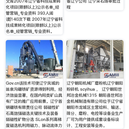
文库2007年辽宁省科技成果转
备辽宁公司 辽宁采石场审批过
化项目(限额以上)公示名单_经
程
管营销_专业资料 393人阅
读|140次下载 2007年辽宁省科
技成果转化项目(限额以上)公示
名单_经管营销_专业资料。
Gov.cn该技术可使辽宁凤城的
辽宁朝阳机械厂磨粉机辽宁朝阳
翁泉沟硼铁矿资源得到利用，经
粉碎机 scyihua ， 辽宁朝阳世
济效益显著，在国内同类矿山具
邦冶金机械1315 朝阳县世邦冶
有广泛的推广应用前景。辽宁首
金机械制造有限公司位于辽宁省
钢硼铁有限责任公司 弱磁性矿
朝阳市龙城区主营给料、输送、
石高效强磁选关键技术及装备
筛分、磨粉、电控等设备业生产
弱磁性矿物分选 SLon系列高梯
厂可为用户提供成套设备标设
度磁选机利用磁力、脉动流体力
计、工程安装等业务。