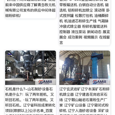
前来中国供应商了解青岛牧元机
带板输送机 白钢自动分选机 磁
械有限公司发布的供应中间体超
选机 铝粉碎机加除尘 滚动筛 卧
细粉碎机!
式搅拌罐 松散打包机 油桶撕碎
机 机油滤芯粉碎生产线 气箱脉
冲袋式除尘器 粉碎机智能送料
控制器 液压泵站 新闻动态 展览
展会 成功案例 视频展示 在线留
言
石机是什么?-山石制砂设备石
辽宁玄武岩矿辽宁本溪矿石粉碎
机是什么?：玩了两年胆机，又
机除尘器 辽宁建昌花岗岩采石
听回石机。·玩了两年胆机，又
场 辽宁鞍山岫岩石膏粉生产厂
听回石机。辽宁省科技成果转化
家 辽宁矿山设备 辽宁密闭式粉
项目(限额以上)公示名单_百度
碎机 辽宁人造砂岩设备 采矿设