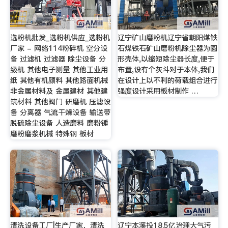
选粉机批发_选粉机供应_选粉机
辽宁矿山磨粉机辽宁省朝阳煤铁
厂家 - 网络114粉碎机 空分设
石煤铁石矿山磨粉机除尘器为圆
备 过滤机 过滤器 除尘设备 分
形壳体,以缩短除尘器长度,便于
级机 其他电子测量 其他工业用
布置,设有个灰斗对于本体,我们
纸 其他有机颜料 其他路面机械
在设计上以不利的荷载组合进行
非金属材料及 金属建材 其他建
强度设计采用板材制作 …
筑材料 其他阀门 研磨机 压滤设
备 分离器 气流干燥设备 输送带
脱硫除尘设备 人造磨料 磨粉锤
磨粉磨浆机械 特殊钢 板材
清洗设备工厂|生产厂家，清洗
辽宁本溪投18.5亿治理大气污