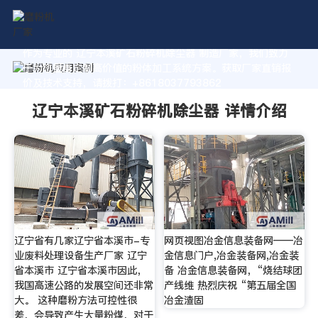
作为专业的 辽宁本溪矿石粉碎机除尘器 制造厂家，我们致力
于为您量身定制高价值的粉体加工系统方案。获取厂家直销报
价及技术支持，请拨打：+8618037793862
辽宁本溪矿石粉碎机除尘器 详情介绍
辽宁省有几家辽宁省本溪市-专
网页视图冶金信息装备网——冶
业废料处理设备生产厂家 辽宁
金信息门户,冶金装备网,冶金装
省本溪市 辽宁省本溪市因此，
备 冶金信息装备网，“烧结球团
我国高速公路的发展空间还非常
产线维 热烈庆祝 “第五届全国
大。 这种磨粉方法可控性很
冶金渣固
差，会导致产生大量粉煤，对于