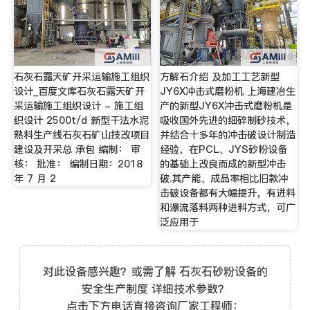
石灰石露天矿开采运输施工组织
方解石介绍 及加工工艺新型
设计_百度文库石灰石露天矿开
JY6X冲击式磨粉机 上海建冶生
采运输施工组织设计 - 施工组
产的新型JY6X冲击式磨粉机是
织设计 2500t/d 新型干法水泥
吸收国外先进的细碎制砂技术，
熟料生产线石灰石矿山技改项目
并结合十多年的冲击破设计制造
建设及开采总 承包 编制： 审
经验，在PCL、JYS砂粉设备
核： 批准： 编制日期：2018
的基础上改良而成的新型冲击
年 7 月 2
破.其产能、成品率相比旧款冲
击破设备都有大幅提升，有进料
和瀑流落料两种进料方式，可广
泛应用于
对此设备感兴趣？或需了解 石灰石砂粉设备的
安全生产制度 详细技术参数？
点击下方电话直接咨询厂家工程师：