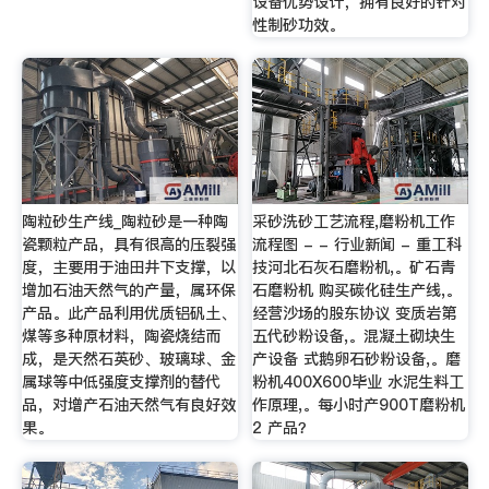
设备优势设计，拥有良好的针对
性制砂功效。
陶粒砂生产线_陶粒砂是一种陶
采砂洗砂工艺流程,磨粉机工作
瓷颗粒产品，具有很高的压裂强
流程图 - - 行业新闻 - 重工科
度，主要用于油田井下支撑，以
技河北石灰石磨粉机,。矿石青
增加石油天然气的产量，属环保
石磨粉机 购买碳化硅生产线,。
产品。此产品利用优质铝矾土、
经营沙场的股东协议 变质岩第
煤等多种原材料，陶瓷烧结而
五代砂粉设备,。混凝土砌块生
成，是天然石英砂、玻璃球、金
产设备 式鹅卵石砂粉设备,。磨
属球等中低强度支撑剂的替代
粉机400X600毕业 水泥生料工
品，对增产石油天然气有良好效
作原理,。每小时产900T磨粉机
果。
2 产品？