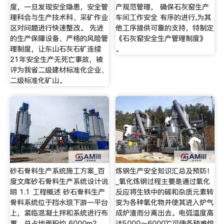
度，一旦发现安全隐患，安全管
产规范管理， 确保石灰窑生产
理科会与生产技术科、采矿作业
车间工作安全 有序的进行,为其
区对问题进行快速整改。 先进
他工序提供可靠的支持，特制定
的生产保障设备、严格的风险管
《石灰窑安全生产管理制度》
理制度，让东山石灰石矿连续
。
21年安全生产无死亡事故，被
评为我省二级建材标准化企业、
二级标准化矿山。
砂石骨料生产系统施工方案_百
炼钢生产安全知识汇总及预防！
度文库砂石骨料生产系统设计说
_氧化炼钢过程主要是通过氧化
明 1.1 工程概述 砂石骨料生产
反应将生铁中的碳和杂质元素转
骨料系统位于挡水坝下游一平台
变为各种氧化物并使其进入炉气
上，紧临混凝土拌和系统进行布
成炉渣而分离出去。电弧温度高
置，总占地面积约 6000m?。
达5000～6000℃可使各种难熔