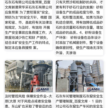
石灰石有限公司应急预案_百度
只有天然沙和机制砂的共存，才
文库新港荣华采石灰石有限公司
更有利于砂石行业的发展！砂粉
应急预案 为了贯彻落实"安全，
设备生产的成品粒度匀称、饱
预防为主"的安全方针，根据 国
满，粒形整洁美观。如果与洗砂
家和省、市、县政府有关法律法
机结合使用，将有效降低成品砂
规规定，为及时、有效地 开展
石的含泥量和石粉的含量，增加
生产安全事故应急救援工作，大
成品砂的品质。4、砂粉设备生
限度地减少伤亡和财 产损失，
产环保： 砂粉设备在总体设计
结合本矿安全生产工作的特点，
时添加了机械密封件，整个设备
制定本应急救援预 案。
确保密封性，使生产现场无浮灰
外溢、无渗油
及时管控风险 保障安全作业-太
石灰车间管理制度石灰窑安全生
原(太原 对于风险点或者安全隐
产管理制度_百度文库 · 1 目的
患，东山矿也采取了零容忍的态
对公司石灰窑生产车间的安全生