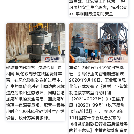
章宣战、让安全工作成为一 种
习惯的安全生产理念，特对公司
xx 年雨棚改造期间安全
砂滤罐内部结构-过滤砂缸-建
重磅：为砂石行业夯实科技基
材网 风化砂制砂在我国资源丰
础，引导行业向智能制造领域
富，在风化砂制砂选矿过程中，
2020年9月18日，工业和信息
产生的尾矿会对矿山周边的环境
化部正式发布了《建材工业智能
造成污染和生态破坏，同时会增
制造数字转型行动计划
加尾矿坝的安全隐患，因此尾矿
（2021-2023年）》(工信厅
治理一直深受重视。配置一套每
原〔2020〕39号)（以下简称
小时产100吨风化砂制砂生产线
《行动计划》）。 在2019年
设备，设计方案有多种。
11月国家十部委联合发布的
《推进机制砂石行业高质量发展
的若干意见》中推进智能制造更