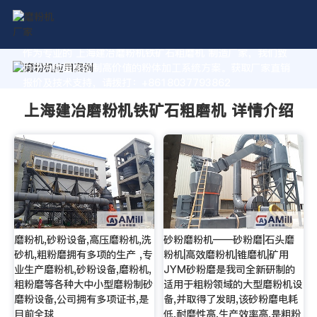
作为专业的 上海建冶磨粉机铁矿石粗磨机 制造厂家，我们致
力于为您量身定制高价值的粉体加工系统方案。获取厂家直销
报价及技术支持，请拨打：+8618037793862
上海建冶磨粉机铁矿石粗磨机 详情介绍
磨粉机,砂粉设备,高压磨粉机,洗
砂粉磨粉机——砂粉磨|石头磨
砂机,粗粉磨拥有多项的生产 ,专
粉机|高效磨粉机|锥磨机|矿用
业生产磨粉机,砂粉设备,磨粉机,
JYM砂粉磨是我司全新研制的
粗粉磨等各种大中小型磨粉制砂
适用于粗粉领域的大型磨粉机设
磨粉设备,公司拥有多项证书,是
备,并取得了发明,该砂粉磨电耗
目前全球
低,耐磨性高,生产效率高,是粗粉