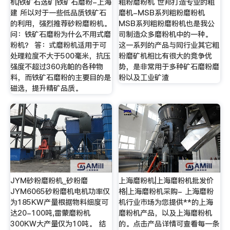
机|铁矿石选矿|铁矿石磨粉-上海
粗粉磨粉机 世邦打造专业的粗
建 所以对于一些低品质铁矿石
磨机-MSB系列粗粉磨粉机
的利用，强烈推荐砂粉磨粉机。
MSB系列粗粉磨粉机也是我公
问：铁矿石磨粉为什么不用式磨
司制造众多磨粉机中的一种。
粉机？ 答：式磨粉机适用于可
这一系列的产品与同行业其它粗
处理粒度不大于500毫米，抗压
粉磨矿机相比有很大的竞争优
强度不超过360兆帕的各种物
势，是非常用于多种矿石磨粉磨
料，而铁矿石磨粉的主要目的是
粉以及工业矿渣
磁选，提升精矿品质。
JYM砂粉磨粉机_砂粉磨
上海磨粉机|上海磨粉机批发价
JYM6065砂粉磨机电机功率仅
格|上海磨粉机采购- 上海磨粉
为185KW产量根据物料细度可
机行业市场为您提供**的上海
达20-100吨,雷蒙磨粉机
磨粉机产品，以及上海磨粉机
300KW大产量仅为10吨。 结
的。点击产品详情可查看每一条