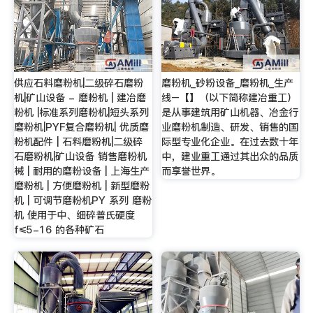
供应石料磨粉机|二级碎石磨粉
磨粉机_砂粉设备_磨粉机_生产
机|矿山设备 - 磨粉机 | 建冶磨
线–【】（以下简称建冶重工）
粉机 |标准系列磨粉机|短头系列
是从事建筑用矿山机器、冶金行
磨粉机|PYF复合磨粉机| 优质磨
业磨粉机制造、研发、销售的国
粉机配件 | 石料磨粉机|二级碎
际型专业化企业。在过去数十年
石磨粉机|矿山设备 销售磨粉机
中，建业重工通过其出众的品质
械 | 耐用的磨粉设备 | 上海生产
而享誉世界。
磨粉机 | 方便磨粉机 | 新型磨粉
机 | 可调节磨粉机PY 系列 磨粉
机 使用于中、细碎普氏硬度
f≤5-16 的各种矿石