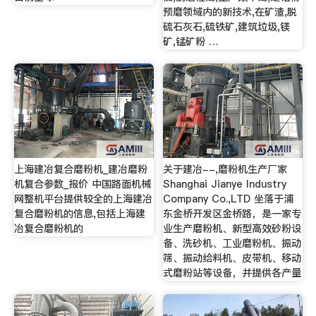
预磨领域内的新技术,在矿渣,脱
硫石灰石,硫铁矿,建筑垃圾,镁
矿,锰矿粉 …
上海建冶复合磨粉机_建冶磨粉
关于建冶--,磨粉机生产厂家
机复合参数_报价 中国路面机械
Shanghai Jianye Industry
网整机平台提供较全的上海建冶
Company Co.,LTD 坐落于浦
复合磨粉机的信息,包括上海建
东金桥开发区金桥路，是一家专
冶复合磨粉机的
业生产磨粉机、新型高效砂粉设
备、洗砂机、工业磨粉机、振动
筛、振动给料机、皮带机、移动
式磨粉站等设备，并提供各产量