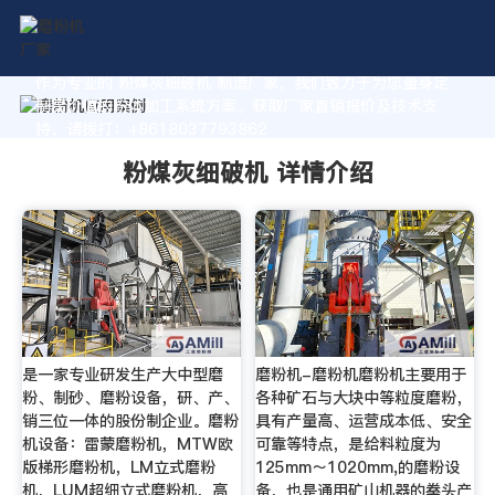
作为专业的 粉煤灰细破机 制造厂家，我们致力于为您量身定
制高价值的粉体加工系统方案。获取厂家直销报价及技术支
持，请拨打：+8618037793862
粉煤灰细破机 详情介绍
是一家专业研发生产大中型磨
磨粉机-磨粉机磨粉机主要用于
粉、制砂、磨粉设备，研、产、
各种矿石与大块中等粒度磨粉，
销三位一体的股份制企业。磨粉
具有产量高、运营成本低、安全
机设备：雷蒙磨粉机，MTW欧
可靠等特点，是给料粒度为
版梯形磨粉机，LM立式磨粉
125mm～1020mm,的磨粉设
机，LUM超细立式磨粉机，高
备，也是通用矿山机器的拳头产