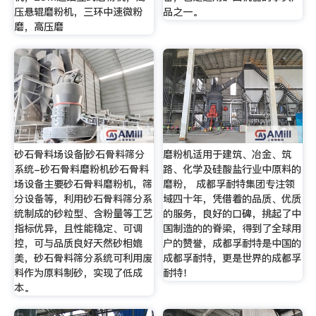
压悬辊磨粉机，三环中速微粉
品之一。
磨，高压磨
砂石骨料场设备|砂石骨料筛分
磨粉机适用于建筑、冶金、筑
系统-砂石骨料磨粉机砂石骨料
路、化学及硅酸盐行业中原料的
场设备主要砂石骨料磨粉机，筛
磨粉， 成都孚耐特集团专注领
分设备等，利用砂石骨料筛分系
域四十年，凭借着的品质、优质
统制成的砂粒型、含粉量等工艺
的服务，良好的口碑，挑起了中
指标优异，且性能稳定、可调
国制造的的脊梁，得到了全球用
控，可与品质良好天然砂相媲
户的赞誉，成都孚耐特是中国的
美，砂石骨料筛分系统可利用废
成都孚耐特，更是世界的成都孚
料作为原料制砂，实现了低成
耐特！
本。