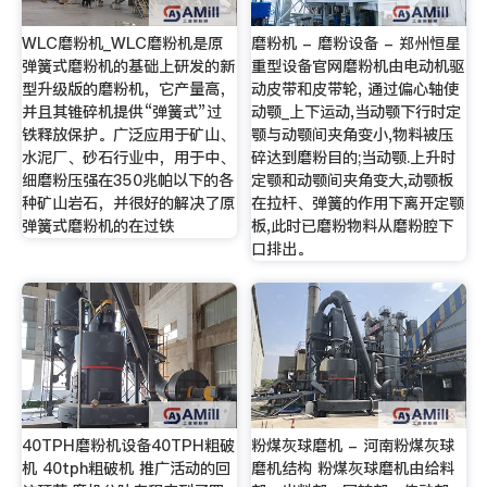
WLC磨粉机_WLC磨粉机是原
磨粉机 - 磨粉设备 - 郑州恒星
弹簧式磨粉机的基础上研发的新
重型设备官网磨粉机由电动机驱
型升级版的磨粉机，它产量高，
动皮带和皮带轮, 通过偏心轴使
并且其锥碎机提供“弹簧式”过
动颚_上下运动,当动颚下行时定
铁释放保护。广泛应用于矿山、
颚与动颚间夹角变小,物料被压
水泥厂、砂石行业中，用于中、
碎达到磨粉目的;当动颚.上升时
细磨粉压强在350兆帕以下的各
定颚和动颚间夹角变大,动颚板
种矿山岩石，并很好的解决了原
在拉杆、弹簧的作用下离开定颚
弹簧式磨粉机的在过铁
板,此时已磨粉物料从磨粉腔下
口排出。
40TPH磨粉机设备40TPH粗破
粉煤灰球磨机 - 河南粉煤灰球
机 40tph粗破机 推广活动的回
磨机结构 粉煤灰球磨机由给料