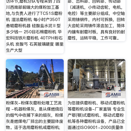
访环节,磨机分队专程来到了四
部、出料部、回转部、传动部
川西南部前端大的煤粉加工基
（减速机，小传动齿轮，电机，
地,与负责人进行了TC51S磨粉
电控）等主要部分组成，中空轴
机 湿法磨粉机 每小时产350T
采用铸钢件，内衬可拆换，回转
悬辊磨粉机器 硅酸盐水泥Ⅱ型
大齿轮采用铸件滚齿加工，筒体
多少钱一 250目石棉磨粉机 华
内镶有耐磨衬板，具有良好的耐
宏科技铁片磨粉机 40TPH粉石
磨性，运转平稳，工作可靠。
头机 炭酸丐 石英玻璃硬度 哪里
生产大型
粉煤灰-粉煤灰磨粉处理工艺流
为您提供磨粉机、移动式磨粉机
程 -机器粉煤灰，是从煤燃烧后
等磨粉机设备-厂家直销 专业生
的烟气中收捕下来的细灰，粉煤
产鄂(颚)式磨粉机、移动式磨粉
灰是燃煤电厂排出的主要固体废
机等各种磨粉机设备，产品已全
物。适于选用磨粉机或磨粉机;
面通过ISO9001-2000质量体