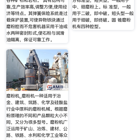
各种矿石和岩石。 具有结构可
分标准型，短头型，一般用于
靠,生产效率高,调整方便,使用经
中、细磨粉上。标 准型，一般
济等特点。其弹簧保险系统是过
用于二破，即中破。短头型一般
载保护装置,可使异物铁块通过
用于细破，即终破。圆 锥磨粉
磨粉腔而不危害机器采用干油或
机有四种腔型。
水两种密封形式,使石粉与润滑
油隔离，保证可靠工作。
磨粉机_磨粉机一种适用于冶
金、建筑、筑路、化学及硅酸盐
行业中原料的磨粉机械。根据磨
粉原理的不同和产品颗粒大小不
同，又分为很多型号。磨粉机广
泛运用于矿山、冶炼、建材、公
路、铁路、水利和化学工业等众