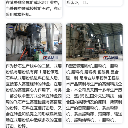
在某些非金属矿或水泥工业中，
系认证，且。
当处理中硬或较软矿石时，亦可
采用式磨粉机。
作为砂石生产线中的二破，式磨
R型雷蒙磨粉机,磨粉机，磨粉
粉机与磨粉机有何 1.磨粉原理
机,磨粉机,磨粉机,锤破机,复合
石料从式磨粉机进料口进入后，
破，制 是专业从事粉碎工程技
直接落入高速旋转的转盘；在磨
术产品研制与生产的高新科技企
粉机的高速离心力作用下，与另
业；本公司具又四十多年生产历
一部分以伞型方式分流在转盘四
史，坚持引进国外先进科技，结
周的飞石产生高速碰撞与高密度
合国内实际情况的原则，所研制
的粉碎，石料在互相打击后，又
生产的雷蒙磨粉机、系类粉碎
会在转盘和机壳之间形成涡流运
机、系类振动筛、滚筒筛、输送
动在式磨粉机中造成多次的互相
机、振动给料机、；磨粉机、
打击、粉碎。